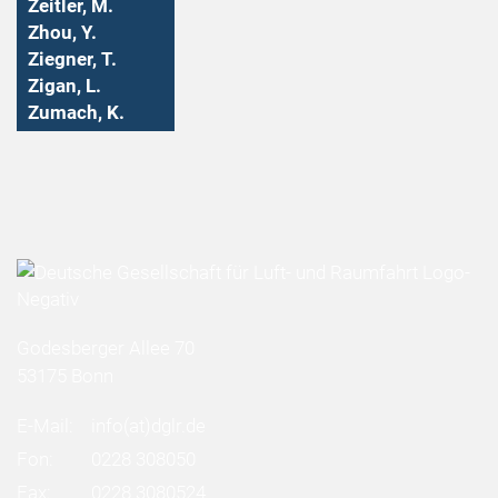
Zeitler, M.
Zhou, Y.
Ziegner, T.
Zigan, L.
Zumach, K.
Godesberger Allee 70
53175 Bonn
E-Mail:
info
(at)
dglr.de
Fon:
0228 308050
Fax:
0228 3080524