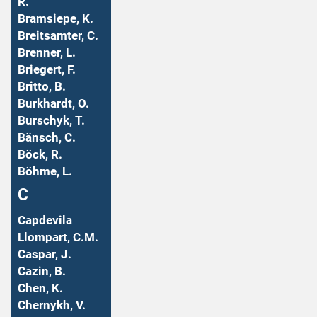
R.
Bramsiepe, K.
Breitsamter, C.
Brenner, L.
Briegert, F.
Britto, B.
Burkhardt, O.
Burschyk, T.
Bänsch, C.
Böck, R.
Böhme, L.
C
Capdevila
Llompart, C.M.
Caspar, J.
Cazin, B.
Chen, K.
Chernykh, V.