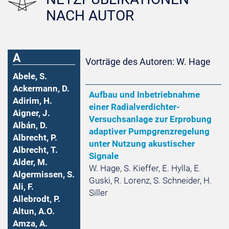
NACH AUTOR
A
Vorträge des Autoren: W. Hage
Abele, S.
Ackermann, D.
Aufbau und Inbetriebnahme
Adirim, H.
einer Radialverdichter-
Aigner, J.
Versuchsanlage zur Erprobung
Albán, D.
adaptiver Pumpgrenzregelung
Albrecht, P.
unter Nutzung akustischer
Albrecht, T.
Signale
Alder, M.
W. Hage, S. Kieffer, E. Hylla, E.
Algermissen, S.
Guski, R. Lorenz, S. Schneider, H.
Ali, F.
Siller
Allebrodt, P.
Altun, A.O.
Amza, A.