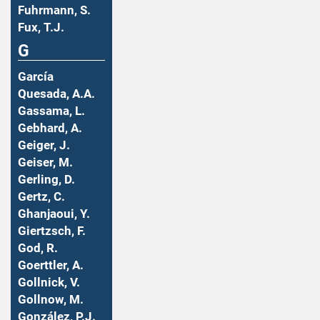
Fuhrmann, S.
Fux, T.J.
G
García
Quesada, A.A.
Gassama, L.
Gebhard, A.
Geiger, J.
Geiser, M.
Gerling, D.
Gertz, C.
Ghanjaoui, Y.
Giertzsch, F.
God, R.
Goerttler, A.
Gollnick, V.
Gollnow, M.
González, P.J.