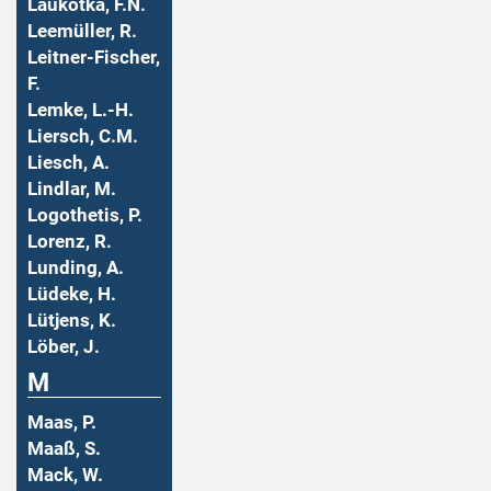
Laukotka, F.N.
Leemüller, R.
Leitner-Fischer,
F.
Lemke, L.-H.
Liersch, C.M.
Liesch, A.
Lindlar, M.
Logothetis, P.
Lorenz, R.
Lunding, A.
Lüdeke, H.
Lütjens, K.
Löber, J.
M
Maas, P.
Maaß, S.
Mack, W.