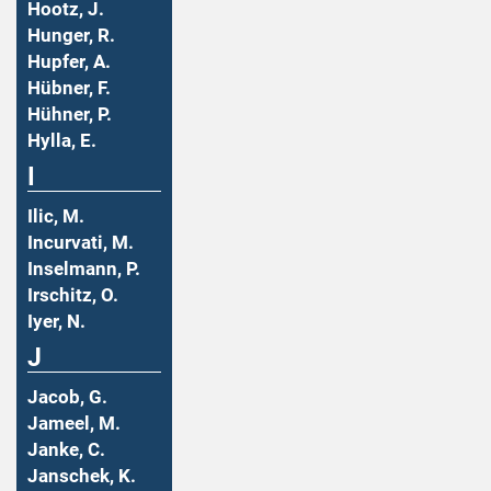
Hootz, J.
Hunger, R.
Hupfer, A.
Hübner, F.
Hühner, P.
Hylla, E.
I
Ilic, M.
Incurvati, M.
Inselmann, P.
Irschitz, O.
Iyer, N.
J
Jacob, G.
Jameel, M.
Janke, C.
Janschek, K.