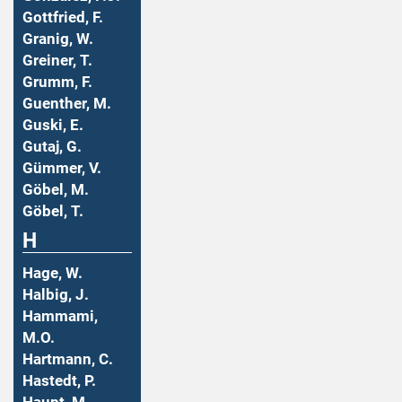
Gottfried, F.
Granig, W.
Greiner, T.
Grumm, F.
Guenther, M.
Guski, E.
Gutaj, G.
Gümmer, V.
Göbel, M.
Göbel, T.
H
Hage, W.
Halbig, J.
Hammami,
M.O.
Hartmann, C.
Hastedt, P.