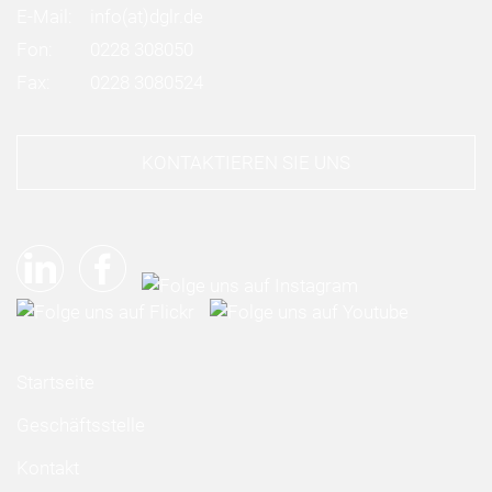
E-Mail:
info
(at)
dglr.de
Fon:
0228 308050
Fax:
0228 3080524
KONTAKTIEREN SIE UNS
Startseite
Geschäftsstelle
Kontakt