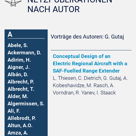
NACH AUTOR
A
Vorträge des Autoren: G. Gutaj
Abele, S.
Ackermann, D.
Conceptual Design of an
Adirim, H.
Electric Regional Aircraft with a
Aigner, J.
SAF-Fuelled Range Extender
Albán, D.
L. Thiesen, C. Dietrich, G. Gutaj, A.
Albrecht, P.
Kobeshavidze, M. Rasch, A.
Albrecht, T.
Vorndran, R. Yanev, I. Staack
Alder, M.
Algermissen, S.
Ali, F.
Allebrodt, P.
Altun, A.O.
Amza, A.