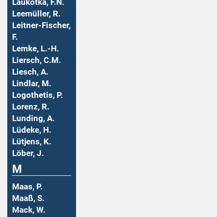
Laukotka, F.N.
Leemüller, R.
Leitner-Fischer,
F.
Lemke, L.-H.
Liersch, C.M.
Liesch, A.
Lindlar, M.
Logothetis, P.
Lorenz, R.
Lunding, A.
Lüdeke, H.
Lütjens, K.
Löber, J.
M
Maas, P.
Maaß, S.
Mack, W.