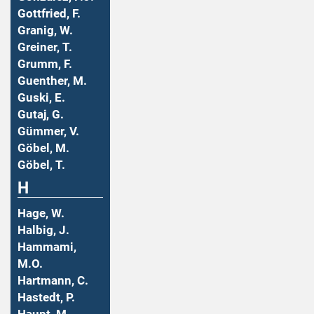
Gottfried, F.
Granig, W.
Greiner, T.
Grumm, F.
Guenther, M.
Guski, E.
Gutaj, G.
Gümmer, V.
Göbel, M.
Göbel, T.
H
Hage, W.
Halbig, J.
Hammami,
M.O.
Hartmann, C.
Hastedt, P.