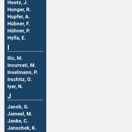
Hootz, J.
Hunger, R.
Hupfer, A.
Hübner, F.
Hühner, P.
Hylla, E.
I
Ilic, M.
Incurvati, M.
Inselmann, P.
Irschitz, O.
Iyer, N.
J
Jacob, G.
Jameel, M.
Janke, C.
Janschek, K.