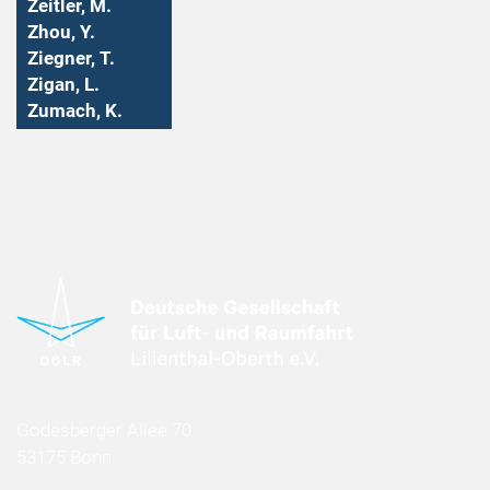
Zeitler, M.
Zhou, Y.
Ziegner, T.
Zigan, L.
Zumach, K.
Godesberger Allee 70
53175 Bonn