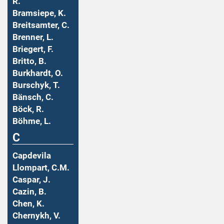
R.
Bramsiepe, K.
Breitsamter, C.
Brenner, L.
Briegert, F.
Britto, B.
Burkhardt, O.
Burschyk, T.
Bänsch, C.
Böck, R.
Böhme, L.
C
Capdevila
Llompart, C.M.
Caspar, J.
Cazin, B.
Chen, K.
Chernykh, V.