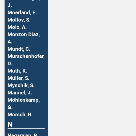
J.
Moerland, E.
Mollov, S.
Molz, A.
Monzon Diaz,
A.
Mundt, C.
Murschenhofer,
D.
Muth, K.
Müller, S.
Myschik, S.
Männel, J.
Möhlenkamp,
G.
Mörsch, R.
N
Nagarajan, P.