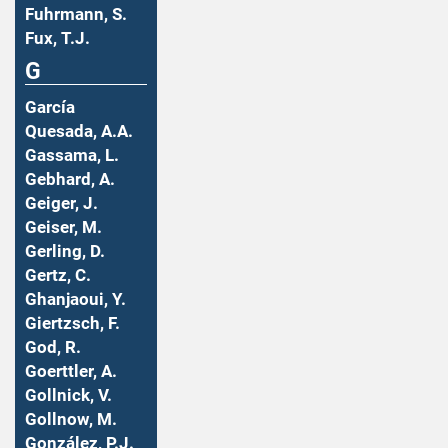
Fuhrmann, S.
Fux, T.J.
G
García
Quesada, A.A.
Gassama, L.
Gebhard, A.
Geiger, J.
Geiser, M.
Gerling, D.
Gertz, C.
Ghanjaoui, Y.
Giertzsch, F.
God, R.
Goerttler, A.
Gollnick, V.
Gollnow, M.
González, P.J.