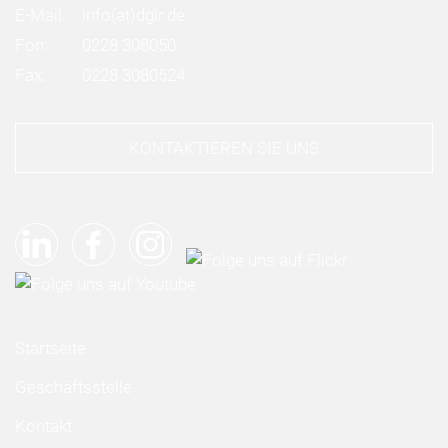
E-Mail:
info
(at)
dglr.de
Fon:
0228 308050
Fax:
0228 3080524
KONTAKTIEREN SIE UNS
Startseite
Geschäftsstelle
Kontakt