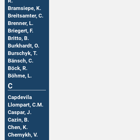
R.
Bramsiepe, K.
Breitsamter, C.
Brenner, L.
Briegert, F.
Britto, B.
Burkhardt, O.
Burschyk, T.
Bänsch, C.
Böck, R.
Böhme, L.
C
Capdevila
Llompart, C.M.
Caspar, J.
Cazin, B.
Chen, K.
Chernykh, V.