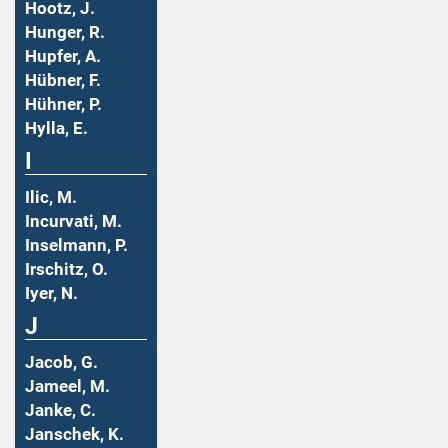
Hootz, J.
Hunger, R.
Hupfer, A.
Hübner, F.
Hühner, P.
Hylla, E.
I
Ilic, M.
Incurvati, M.
Inselmann, P.
Irschitz, O.
Iyer, N.
J
Jacob, G.
Jameel, M.
Janke, C.
Janschek, K.