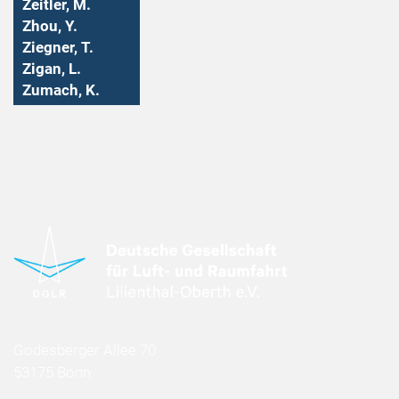
Zeitler, M.
Zhou, Y.
Ziegner, T.
Zigan, L.
Zumach, K.
Godesberger Allee 70
53175 Bonn