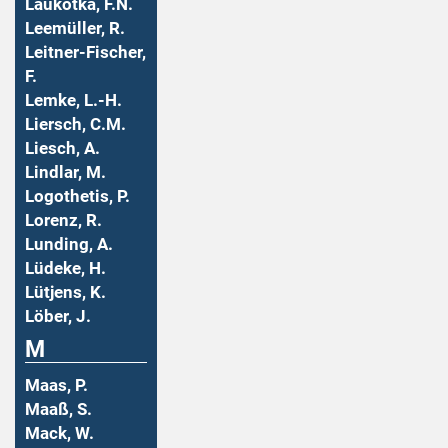
Laukotka, F.N.
Leemüller, R.
Leitner-Fischer,
F.
Lemke, L.-H.
Liersch, C.M.
Liesch, A.
Lindlar, M.
Logothetis, P.
Lorenz, R.
Lunding, A.
Lüdeke, H.
Lütjens, K.
Löber, J.
M
Maas, P.
Maaß, S.
Mack, W.