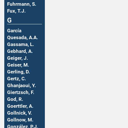
Fuhrmann, S.
Fux, T.J.
G
García
Quesada, A.A.
Gassama, L.
Gebhard, A.
Geiger, J.
Geiser, M.
Gerling, D.
Gertz, C.
Ghanjaoui, Y.
Giertzsch, F.
God, R.
Goerttler, A.
Gollnick, V.
Gollnow, M.
González, P.J.