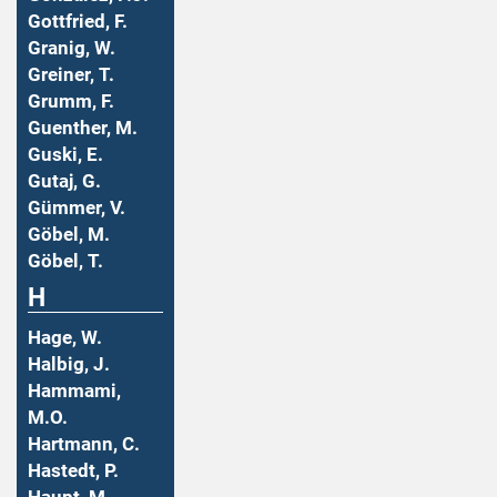
Gottfried, F.
Granig, W.
Greiner, T.
Grumm, F.
Guenther, M.
Guski, E.
Gutaj, G.
Gümmer, V.
Göbel, M.
Göbel, T.
H
Hage, W.
Halbig, J.
Hammami,
M.O.
Hartmann, C.
Hastedt, P.