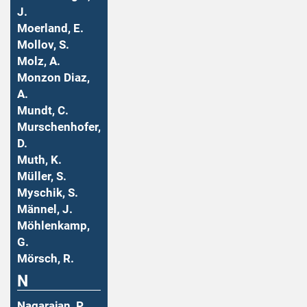
J.
Moerland, E.
Mollov, S.
Molz, A.
Monzon Diaz,
A.
Mundt, C.
Murschenhofer,
D.
Muth, K.
Müller, S.
Myschik, S.
Männel, J.
Möhlenkamp,
G.
Mörsch, R.
N
Nagarajan, P.