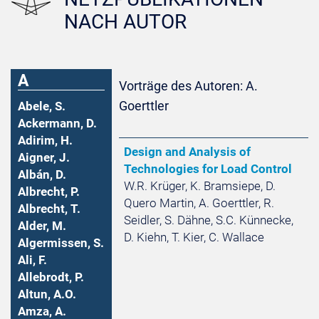
NACH AUTOR
A
Vorträge des Autoren: A.
Goerttler
Abele, S.
Ackermann, D.
Adirim, H.
Design and Analysis of
Aigner, J.
Technologies for Load Control
Albán, D.
W.R. Krüger, K. Bramsiepe, D.
Albrecht, P.
Quero Martin, A. Goerttler, R.
Albrecht, T.
Seidler, S. Dähne, S.C. Künnecke,
Alder, M.
D. Kiehn, T. Kier, C. Wallace
Algermissen, S.
Ali, F.
Allebrodt, P.
Altun, A.O.
Amza, A.