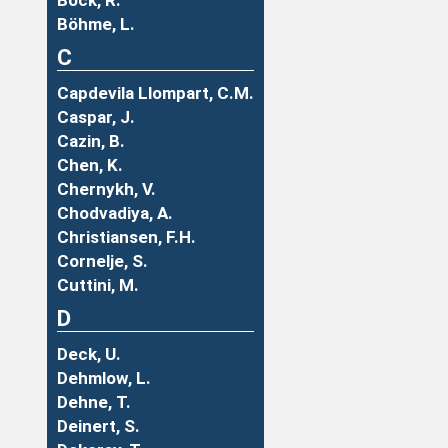
Böck, R.
Böhme, L.
C
Capdevila Llompart, C.M.
Caspar, J.
Cazin, B.
Chen, K.
Chernykh, V.
Chodvadiya, A.
Christiansen, F.H.
Cornelje, S.
Cuttini, M.
D
Deck, U.
Dehmlow, L.
Dehne, T.
Deinert, S.