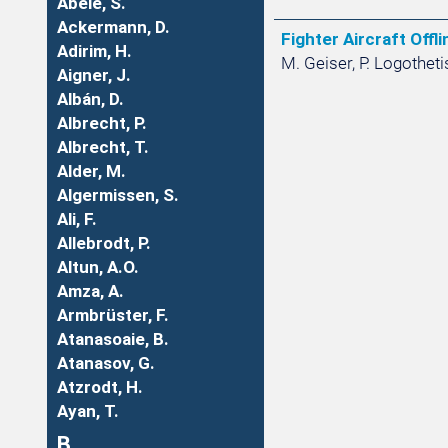
Abele, S.
Ackermann, D.
Fighter Aircraft Offl
Adirim, H.
M. Geiser, P. Logotheti
Aigner, J.
Albán, D.
Albrecht, P.
Albrecht, T.
Alder, M.
Algermissen, S.
Ali, F.
Allebrodt, P.
Altun, A.O.
Amza, A.
Armbrüster, F.
Atanasoaie, B.
Atanasov, G.
Atzrodt, H.
Ayan, T.
B