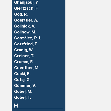
Ghanjaoui, Y.
Giertzsch, F.
God, R.
Goerttler, A.
Gollnick, V.
Gollnow, M.
González, P.J.
Gottfried, F.
Granig, W.
Greiner, T.
Grumm, F.
Guenther, M.
Guski, E.
Gutaj, G.
Gümmer, V.
Göbel, M.
Göbel, T.
H