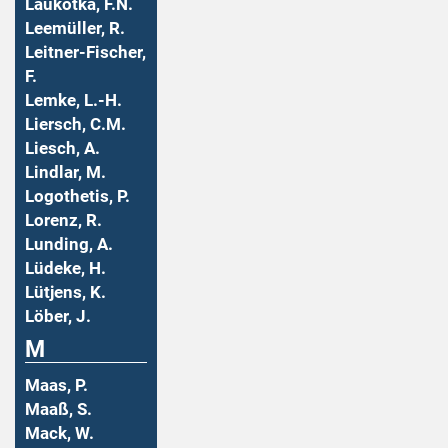
Laukotka, F.N.
Leemüller, R.
Leitner-Fischer,
F.
Lemke, L.-H.
Liersch, C.M.
Liesch, A.
Lindlar, M.
Logothetis, P.
Lorenz, R.
Lunding, A.
Lüdeke, H.
Lütjens, K.
Löber, J.
M
Maas, P.
Maaß, S.
Mack, W.