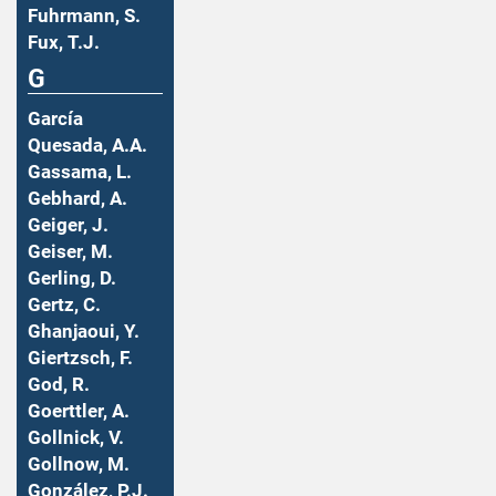
Fuhrmann, S.
Fux, T.J.
G
García
Quesada, A.A.
Gassama, L.
Gebhard, A.
Geiger, J.
Geiser, M.
Gerling, D.
Gertz, C.
Ghanjaoui, Y.
Giertzsch, F.
God, R.
Goerttler, A.
Gollnick, V.
Gollnow, M.
González, P.J.