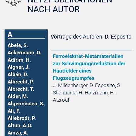
NACH AUTOR
A
Vorträge des Autoren: D. Esposito
Abele, S.
Ackermann, D.
Ferroelektret-Metamaterialien
Adirim, H.
zur Schwingungsreduktion der
Aigner, J.
Hautfelder eines
Albán, D.
Flugzeugrumpfes
Albrecht, P.
J. Mildenberger, D. Esposito, S.
Albrecht, T.
Shariatinia, H. Holzmann, H.
Alder, M.
Atzrodt
Algermissen, S.
Ali, F.
Allebrodt, P.
Altun, A.O.
Amza, A.