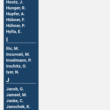
Hootz, J.
Hunger, R.
Hupfer, A.
Hübner, F.
Hühner, P.
Hylla, E.
I
Ilic, M.
Incurvati, M.
Inselmann, P.
Irschitz, O.
Iyer, N.
J
Jacob, G.
Jameel, M.
Janke, C.
Janschek, K.