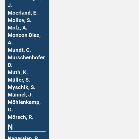
J.
Moerland, E.
Mollov, S.
Molz, A.
Monzon Diaz,
A.
Mundt, C.
Murschenhofer,
D.
Muth, K.
Müller, S.
Myschik, S.
Männel, J.
Möhlenkamp,
G.
Mörsch, R.
N
Nagarajan, P.