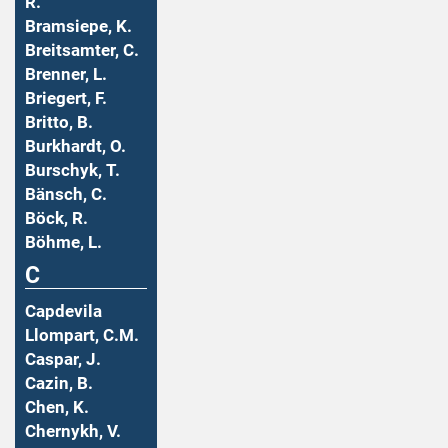
R.
Bramsiepe, K.
Breitsamter, C.
Brenner, L.
Briegert, F.
Britto, B.
Burkhardt, O.
Burschyk, T.
Bänsch, C.
Böck, R.
Böhme, L.
C
Capdevila
Llompart, C.M.
Caspar, J.
Cazin, B.
Chen, K.
Chernykh, V.