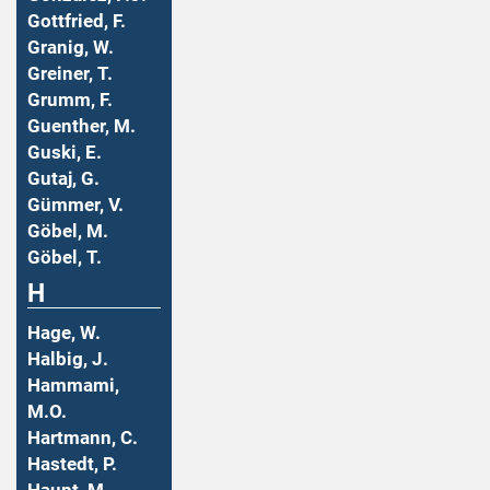
Gottfried, F.
Granig, W.
Greiner, T.
Grumm, F.
Guenther, M.
Guski, E.
Gutaj, G.
Gümmer, V.
Göbel, M.
Göbel, T.
H
Hage, W.
Halbig, J.
Hammami,
M.O.
Hartmann, C.
Hastedt, P.