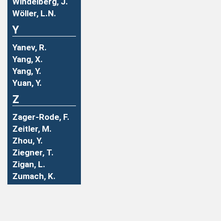
Windelberg, J.
Wöller, L.N.
Y
Yanev, R.
Yang, X.
Yang, Y.
Yuan, Y.
Z
Zager-Rode, F.
Zeitler, M.
Zhou, Y.
Ziegner, T.
Zigan, L.
Zumach, K.