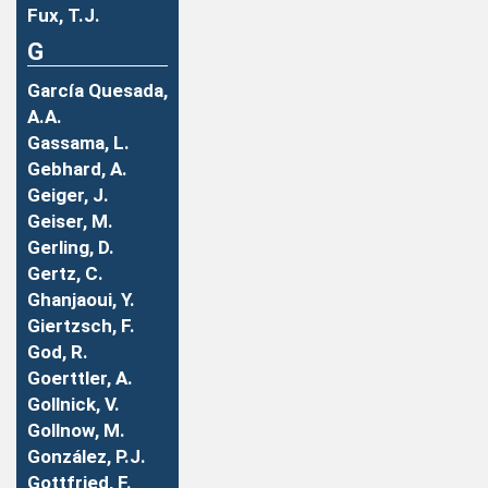
Fux, T.J.
G
García Quesada,
A.A.
Gassama, L.
Gebhard, A.
Geiger, J.
Geiser, M.
Gerling, D.
Gertz, C.
Ghanjaoui, Y.
Giertzsch, F.
God, R.
Goerttler, A.
Gollnick, V.
Gollnow, M.
González, P.J.
Gottfried, F.