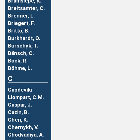
Bramsiepe, K.
Breitsamter, C.
Brenner, L.
Briegert, F.
Britto, B.
Burkhardt, O.
Burschyk, T.
Bänsch, C.
Böck, R.
Böhme, L.
C
Capdevila
Llompart, C.M.
Caspar, J.
Cazin, B.
Chen, K.
Chernykh, V.
Chodvadiya, A.