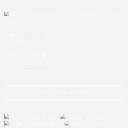
Godesberger Allee 70
53175 Bonn
E-Mail:
info
(at)
dglr.de
Fon:
0228 308050
Fax:
0228 3080524
KONTAKTIEREN SIE UNS