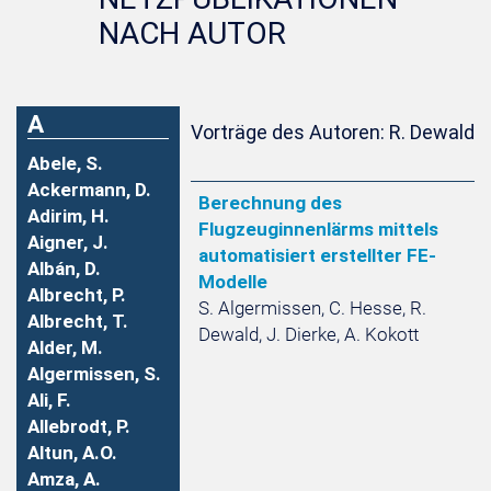
NACH AUTOR
A
Vorträge des Autoren: R. Dewald
Abele, S.
Ackermann, D.
Berechnung des
Adirim, H.
Flugzeuginnenlärms mittels
Aigner, J.
automatisiert erstellter FE-
Albán, D.
Modelle
Albrecht, P.
S. Algermissen, C. Hesse, R.
Albrecht, T.
Dewald, J. Dierke, A. Kokott
Alder, M.
Algermissen, S.
Ali, F.
Allebrodt, P.
Altun, A.O.
Amza, A.