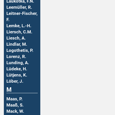
Laukotka, F.N.
Leemüller, R.
Leitner-Fischer,
F.
Lemke, L.-H.
Liersch, C.M.
Liesch, A.
Lindlar, M.
Logothetis, P.
Lorenz, R.
Lunding, A.
Lüdeke, H.
Lütjens, K.
Löber, J.
M
Maas, P.
Maaß, S.
Mack, W.