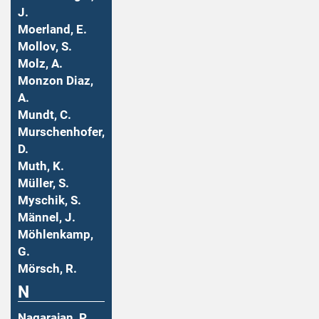
J.
Moerland, E.
Mollov, S.
Molz, A.
Monzon Diaz,
A.
Mundt, C.
Murschenhofer,
D.
Muth, K.
Müller, S.
Myschik, S.
Männel, J.
Möhlenkamp,
G.
Mörsch, R.
N
Nagarajan, P.