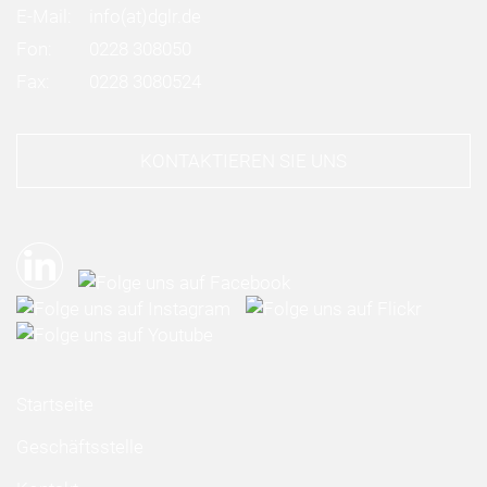
E-Mail:
info
(at)
dglr.de
Fon:
0228 308050
Fax:
0228 3080524
KONTAKTIEREN SIE UNS
Startseite
Geschäftsstelle