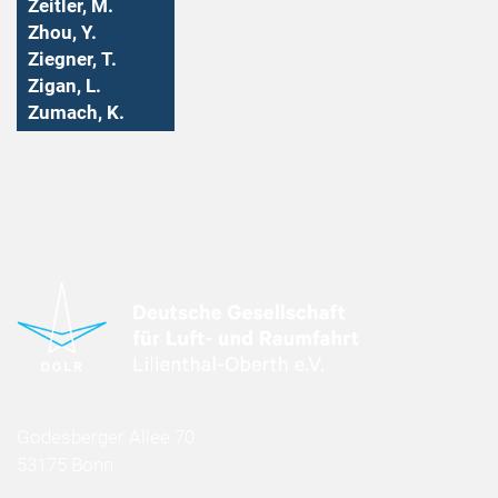
Zeitler, M.
Zhou, Y.
Ziegner, T.
Zigan, L.
Zumach, K.
Godesberger Allee 70
53175 Bonn