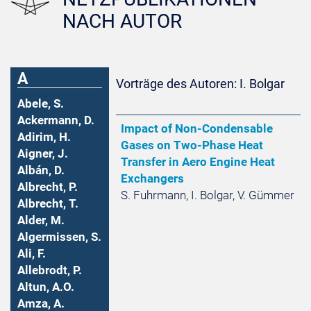
NACH AUTOR
A
Vorträge des Autoren: I. Bolgar
Abele, S.
Ackermann, D.
Impact of Non-Condensable
Adirim, H.
Gases on Two-Phase Heat
Aigner, J.
Transfer in Aero Engine Heat
Albán, D.
Exchangers
Albrecht, P.
S. Fuhrmann, I. Bolgar, V. Gümmer
Albrecht, T.
Alder, M.
Algermissen, S.
Ali, F.
Allebrodt, P.
Altun, A.O.
Amza, A.