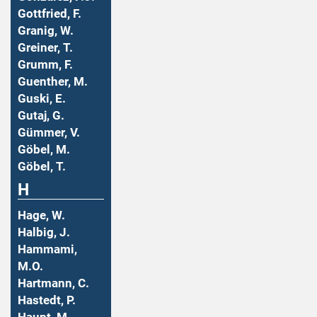
Gottfried, F.
Granig, W.
Greiner, T.
Grumm, F.
Guenther, M.
Guski, E.
Gutaj, G.
Gümmer, V.
Göbel, M.
Göbel, T.
H
Hage, W.
Halbig, J.
Hammami,
M.O.
Hartmann, C.
Hastedt, P.