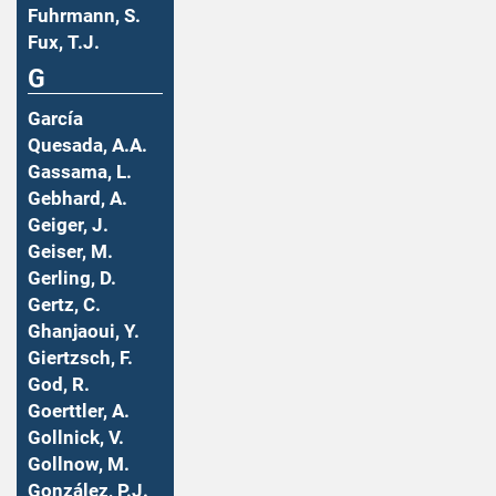
Fuhrmann, S.
Fux, T.J.
G
García
Quesada, A.A.
Gassama, L.
Gebhard, A.
Geiger, J.
Geiser, M.
Gerling, D.
Gertz, C.
Ghanjaoui, Y.
Giertzsch, F.
God, R.
Goerttler, A.
Gollnick, V.
Gollnow, M.
González, P.J.