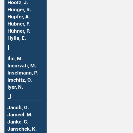
Hootz, J.
Hunger, R.
Hupfer, A.
Hübner, F.
Hühner, P.
Hylla, E.
I
Ilic, M.
Incurvati, M.
Inselmann, P.
Irschitz, O.
Iyer, N.
J
Jacob, G.
Jameel, M.
Janke, C.
Janschek, K.