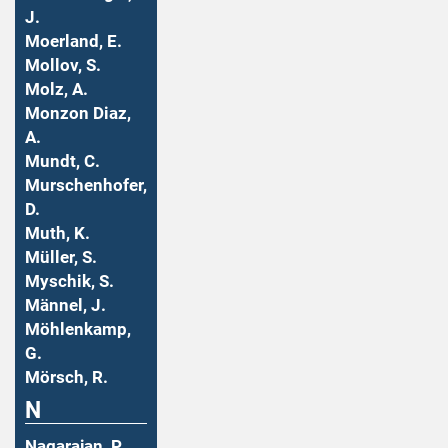
J.
Moerland, E.
Mollov, S.
Molz, A.
Monzon Diaz,
A.
Mundt, C.
Murschenhofer,
D.
Muth, K.
Müller, S.
Myschik, S.
Männel, J.
Möhlenkamp,
G.
Mörsch, R.
N
Nagarajan, P.