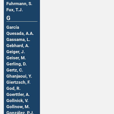
Fuhrmann, S.
Fux, T.J.
G
García
Quesada, A.A.
Gassama, L.
Gebhard, A.
Geiger, J.
Geiser, M.
Gerling, D.
Gertz, C.
Ghanjaoui, Y.
Giertzsch, F.
God, R.
Goerttler, A.
Gollnick, V.
Gollnow, M.
González, P.J.