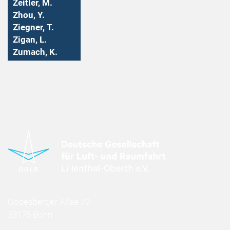
Zeitler, M.
Zhou, Y.
Ziegner, T.
Zigan, L.
Zumach, K.
Godesberger Allee 70
53175 Bonn