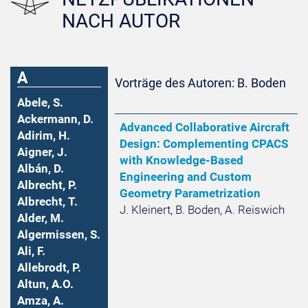
NACH AUTOR
A
Vorträge des Autoren: B. Boden
Abele, S.
Ackermann, D.
Advanced Collaborative Aircraft
Adirim, H.
Design: Complementing CPACS
Aigner, J.
with Knowledge-Based
Albán, D.
Engineering and Custom
Albrecht, P.
Geometry Parametrization
Albrecht, T.
J. Kleinert, B. Boden, A. Reiswich
Alder, M.
Algermissen, S.
Ali, F.
Allebrodt, P.
Altun, A.O.
Amza, A.