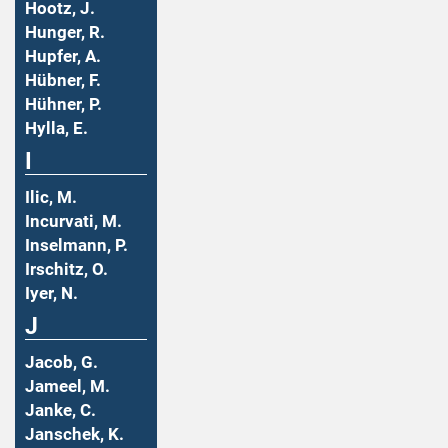
Hootz, J.
Hunger, R.
Hupfer, A.
Hübner, F.
Hühner, P.
Hylla, E.
I
Ilic, M.
Incurvati, M.
Inselmann, P.
Irschitz, O.
Iyer, N.
J
Jacob, G.
Jameel, M.
Janke, C.
Janschek, K.