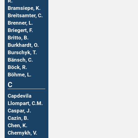
R.
Bramsiepe, K.
Breitsamter, C.
Brenner, L.
Briegert, F.
Britto, B.
Burkhardt, O.
Burschyk, T.
Bänsch, C.
Böck, R.
Böhme, L.
C
Capdevila
Llompart, C.M.
Caspar, J.
Cazin, B.
Chen, K.
Chernykh, V.