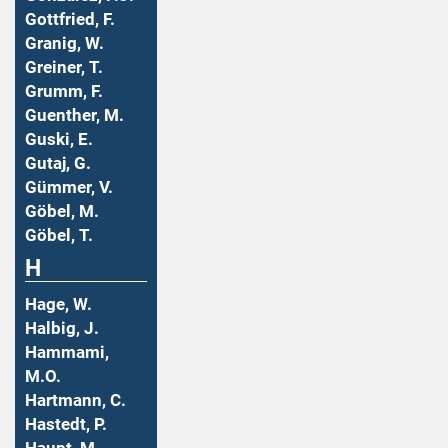
Gottfried, F.
Granig, W.
Greiner, T.
Grumm, F.
Guenther, M.
Guski, E.
Gutaj, G.
Gümmer, V.
Göbel, M.
Göbel, T.
H
Hage, W.
Halbig, J.
Hammami,
M.O.
Hartmann, C.
Hastedt, P.