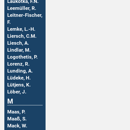
Laukotka, F.N.
Leemüller, R.
Leitner-Fischer,
F.
Lemke, L.-H.
Liersch, C.M.
Liesch, A.
Lindlar, M.
Logothetis, P.
Lorenz, R.
Lunding, A.
Lüdeke, H.
Lütjens, K.
Löber, J.
M
Maas, P.
Maaß, S.
Mack, W.