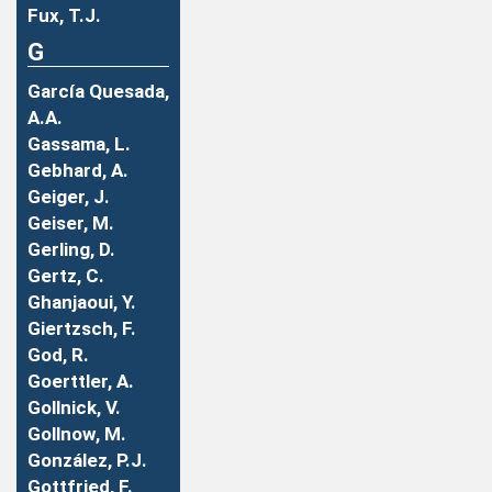
Fux, T.J.
G
García Quesada,
A.A.
Gassama, L.
Gebhard, A.
Geiger, J.
Geiser, M.
Gerling, D.
Gertz, C.
Ghanjaoui, Y.
Giertzsch, F.
God, R.
Goerttler, A.
Gollnick, V.
Gollnow, M.
González, P.J.
Gottfried, F.