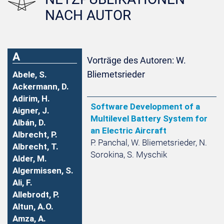
NACH AUTOR
A
Vorträge des Autoren: W.
Bliemetsrieder
Abele, S.
Ackermann, D.
Adirim, H.
Software Development of a
Aigner, J.
Multilevel Battery System for
Albán, D.
an Electric Aircraft
Albrecht, P.
P. Panchal, W. Bliemetsrieder, N.
Albrecht, T.
Sorokina, S. Myschik
Alder, M.
Algermissen, S.
Ali, F.
Allebrodt, P.
Altun, A.O.
Amza, A.