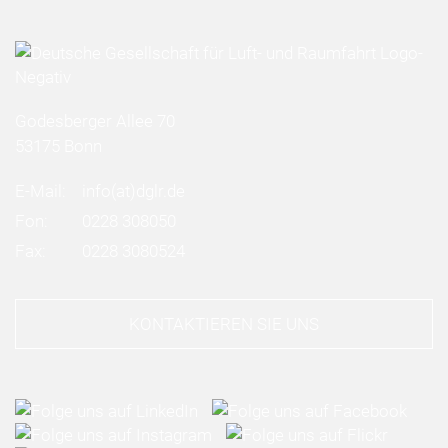
Godesberger Allee 70
53175 Bonn
E-Mail:
info
(at)
dglr.de
Fon:
0228 308050
Fax:
0228 3080524
KONTAKTIEREN SIE UNS