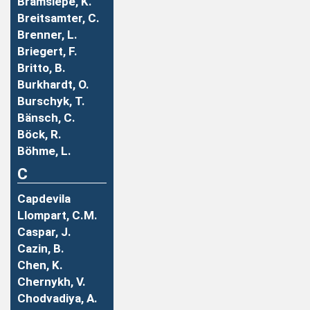
Bramsiepe, K.
Breitsamter, C.
Brenner, L.
Briegert, F.
Britto, B.
Burkhardt, O.
Burschyk, T.
Bänsch, C.
Böck, R.
Böhme, L.
C
Capdevila
Llompart, C.M.
Caspar, J.
Cazin, B.
Chen, K.
Chernykh, V.
Chodvadiya, A.