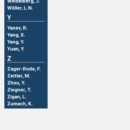
Windelberg, J.
Wöller, L.N.
Y
Yanev, R.
Yang, X.
Yang, Y.
Yuan, Y.
Z
Zager-Rode, F.
Zeitler, M.
Zhou, Y.
Ziegner, T.
Zigan, L.
Zumach, K.