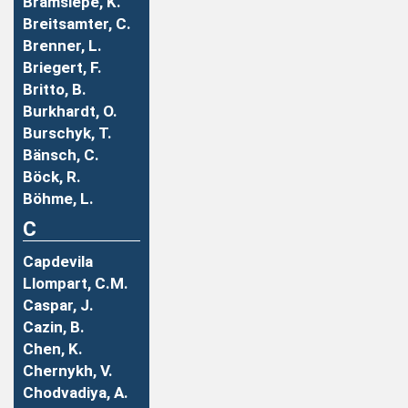
Bramsiepe, K.
Breitsamter, C.
Brenner, L.
Briegert, F.
Britto, B.
Burkhardt, O.
Burschyk, T.
Bänsch, C.
Böck, R.
Böhme, L.
C
Capdevila
Llompart, C.M.
Caspar, J.
Cazin, B.
Chen, K.
Chernykh, V.
Chodvadiya, A.