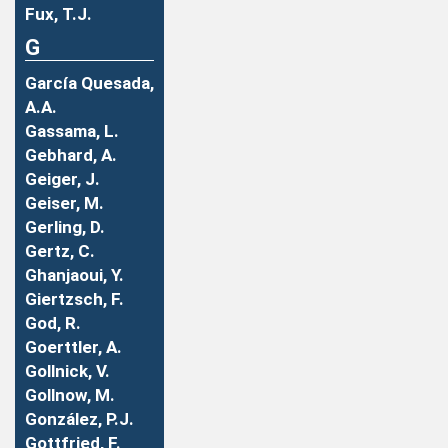
Fux, T.J.
G
García Quesada,
A.A.
Gassama, L.
Gebhard, A.
Geiger, J.
Geiser, M.
Gerling, D.
Gertz, C.
Ghanjaoui, Y.
Giertzsch, F.
God, R.
Goerttler, A.
Gollnick, V.
Gollnow, M.
González, P.J.
Gottfried, F.