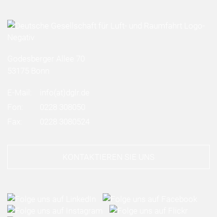
Godesberger Allee 70
53175 Bonn
E-Mail:
info
(at)
dglr.de
Fon:
0228 308050
Fax:
0228 3080524
KONTAKTIEREN SIE UNS