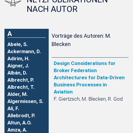
NACH AUTOR
A
Vorträge des Autoren: M.
Blecken
Abele, S.
Ackermann, D.
Adirim, H.
Design Considerations for
Aigner, J.
Broker Federation
Albán, D.
Architectures for Data-Driven
Albrecht, P.
Business Processes in
Albrecht, T.
Aviation
Alder, M.
F. Giertzsch, M. Blecken, R. God
Algermissen, S.
Ali, F.
Allebrodt, P.
Altun, A.O.
Amza, A.