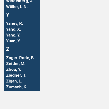
Windelberg, J.
Wöller, L.N.
Y
Yanev, R.
Yang, X.
Yang, Y.
Yuan, Y.
Z
Zager-Rode, F.
Zeitler, M.
Zhou, Y.
Ziegner, T.
Zigan, L.
Zumach, K.