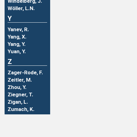
Windelberg, J.
Wöller, L.N.
Y
Yanev, R.
Yang, X.
Yang, Y.
Yuan, Y.
Z
Zager-Rode, F.
Zeitler, M.
Zhou, Y.
Ziegner, T.
Zigan, L.
Zumach, K.