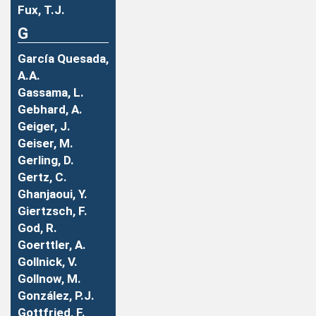
Fux, T.J.
G
García Quesada,
A.A.
Gassama, L.
Gebhard, A.
Geiger, J.
Geiser, M.
Gerling, D.
Gertz, C.
Ghanjaoui, Y.
Giertzsch, F.
God, R.
Goerttler, A.
Gollnick, V.
Gollnow, M.
González, P.J.
Gottfried, F.