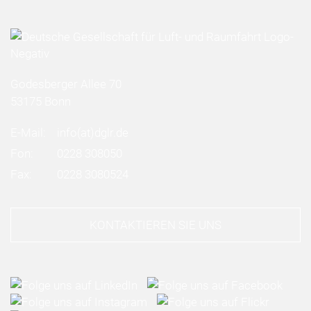
Godesberger Allee 70
53175 Bonn
E-Mail:
info
(at)
dglr.de
Fon:
0228 308050
Fax:
0228 3080524
KONTAKTIEREN SIE UNS