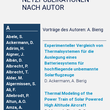
NACH AUTOR
A
Vorträge des Autoren: A. Bierig
Abele, S.
Ackermann, D.
Experimenteller Vergleich von
Adirim, H.
Thermalsystemen für die
Aigner, J.
Auslegung eines
Albán, D.
Batteriesystems für
Albrecht, P.
hochfliegende unbemannte
Albrecht, T.
Solarflugzeuge
Alder, M.
D. Ackermann, A. Bierig
Algermissen, S.
Ali, F.
Thermal Modeling of the
Allebrodt, P.
Power Train of Solar Powered
Altun, A.O.
High Altitude Aircraft
Amza, A.