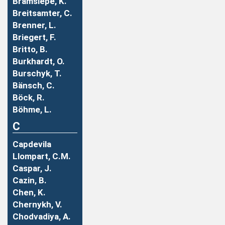
Bramsiepe, K.
Breitsamter, C.
Brenner, L.
Briegert, F.
Britto, B.
Burkhardt, O.
Burschyk, T.
Bänsch, C.
Böck, R.
Böhme, L.
C
Capdevila
Llompart, C.M.
Caspar, J.
Cazin, B.
Chen, K.
Chernykh, V.
Chodvadiya, A.