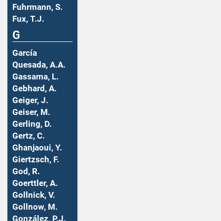
Fuhrmann, S.
Fux, T.J.
G
García
Quesada, A.A.
Gassama, L.
Gebhard, A.
Geiger, J.
Geiser, M.
Gerling, D.
Gertz, C.
Ghanjaoui, Y.
Giertzsch, F.
God, R.
Goerttler, A.
Gollnick, V.
Gollnow, M.
González, P.J.