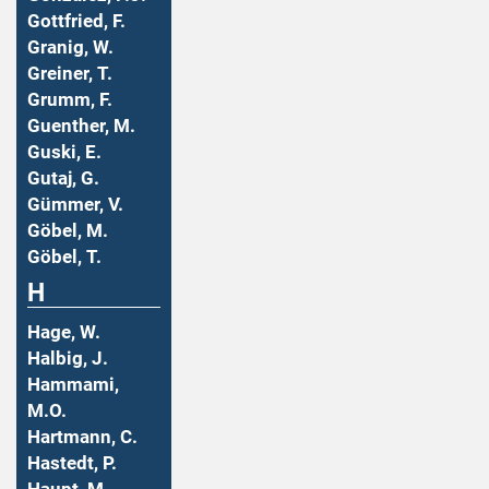
Gottfried, F.
Granig, W.
Greiner, T.
Grumm, F.
Guenther, M.
Guski, E.
Gutaj, G.
Gümmer, V.
Göbel, M.
Göbel, T.
H
Hage, W.
Halbig, J.
Hammami,
M.O.
Hartmann, C.
Hastedt, P.