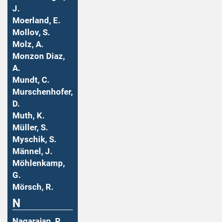
J.
Moerland, E.
Mollov, S.
Molz, A.
Monzon Diaz,
A.
Mundt, C.
Murschenhofer,
D.
Muth, K.
Müller, S.
Myschik, S.
Männel, J.
Möhlenkamp,
G.
Mörsch, R.
N
Nagarajan, P.