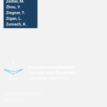
Zeitler, M.
Zhou, Y.
Ziegner, T.
Zigan, L.
Zumach, K.
Godesberger Allee 70
53175 Bonn