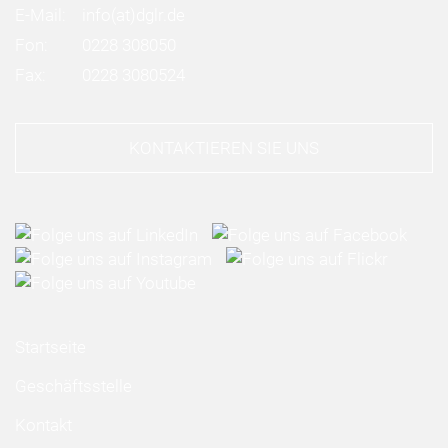
E-Mail:
info
(at)
dglr.de
Fon:
0228 308050
Fax:
0228 3080524
KONTAKTIEREN SIE UNS
Startseite
Geschäftsstelle
Kontakt