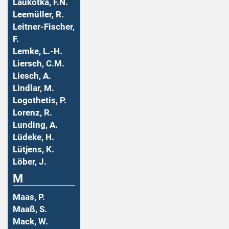
Laukotka, F.N.
Leemüller, R.
Leitner-Fischer,
F.
Lemke, L.-H.
Liersch, C.M.
Liesch, A.
Lindlar, M.
Logothetis, P.
Lorenz, R.
Lunding, A.
Lüdeke, H.
Lütjens, K.
Löber, J.
M
Maas, P.
Maaß, S.
Mack, W.