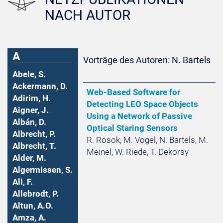
NACH AUTOR
A
Vorträge des Autoren: N. Bartels
Abele, S.
Ackermann, D.
Web-Based Software for
Adirim, H.
Detecting LEO Space Objects
Aigner, J.
Using a Network of Passive
Albán, D.
Optical Staring Sensors
Albrecht, P.
R. Rosok, M. Vogel, N. Bartels, M.
Albrecht, T.
Meinel, W. Riede, T. Dekorsy
Alder, M.
Algermissen, S.
Ali, F.
Allebrodt, P.
Altun, A.O.
Amza, A.