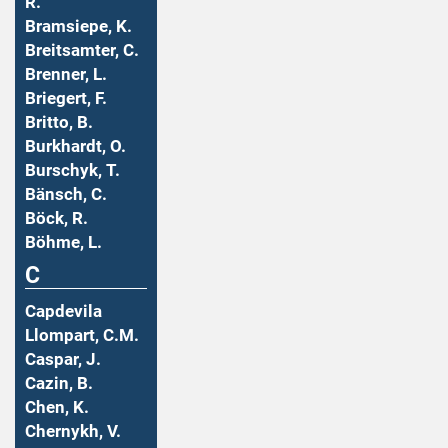
R.
Bramsiepe, K.
Breitsamter, C.
Brenner, L.
Briegert, F.
Britto, B.
Burkhardt, O.
Burschyk, T.
Bänsch, C.
Böck, R.
Böhme, L.
C
Capdevila
Llompart, C.M.
Caspar, J.
Cazin, B.
Chen, K.
Chernykh, V.