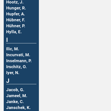
Hootz, J.
Hunger, R.
Hupfer, A.
Hübner, F.
Hühner, P.
Hylla, E.
I
Ilic, M.
Incurvati, M.
Inselmann, P.
Irschitz, O.
Iyer, N.
J
Jacob, G.
Jameel, M.
Janke, C.
Janschek, K.