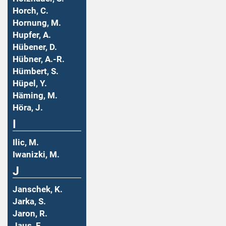
Horch, C.
Hornung, M.
Hupfer, A.
Hübener, D.
Hübner, A.-R.
Hümbert, S.
Hüpel, Y.
Häming, M.
Höra, J.
I
Ilic, M.
Iwanizki, M.
J
Janschek, K.
Jarka, S.
Jaron, R.
Jaus, F.