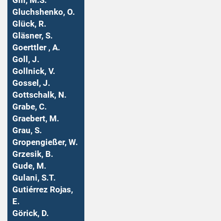
Gill, M.S.
Gluchshenko, O.
Glück, R.
Gläsner, S.
Goerttler , A.
Goll, J.
Gollnick, V.
Gossel, J.
Gottschalk, N.
Grabe, C.
Graebert, M.
Grau, S.
Gropengießer, W.
Grzesik, B.
Gude, M.
Gulani, S.T.
Gutiérrez Rojas,
E.
Görick, D.