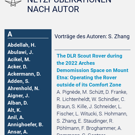
NACH AUTOR
A
Vorträge des Autoren: S. Zhang
Abdellah, H.
Abulawi, J.
The DLR Scout Rover during
Acikel, M.
the 2022 Arches
Acker, D.
Demomission Space on Mount
Ackermann, D.
Etna: Operating the Rover
Adden, S.
outside of its Comfort Zone
Ahrenhold, N.
A. Pignède, M. Schütt, D. Franke,
Aigner, J.
R. Lichtenheldt, W. Schindler, C.
Alban, D.
Braun, S. Kille, J. Schneider, L.
Alt, K.
Fischer, L. Witucki, S. Hohmann,
Anil, A.
S. Zhang, E. Staudinger, R.
Annighoefer, B.
Pöhlmann, F. Broghammer, A.
Ansar, A.