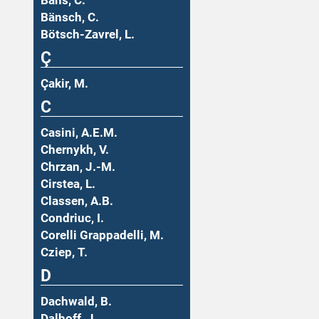
Bäns, C.
Bänsch, C.
Bötsch-Zavrel, L.
Ç
Çakir, M.
C
Casini, A.E.M.
Chernykh, V.
Chrzan, J.-M.
Cirstea, L.
Classen, A.B.
Condriuc, I.
Corelli Grappadelli, M.
Cziep, T.
D
Dachwald, B.
Dalhoff, J.