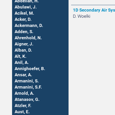
Abdellah, H.
Abulawi, J.
1D Secondary Air Sys
Acikel, M.
D. Woelki
Acker, D.
Ackermann, D.
Adden, S.
Ahrenhold, N.
Aigner, J.
Alban, D.
Alt, K.
Anil, A.
Annighoefer, B.
Ansar, A.
Armanini, S.
Armanini, S.F.
Arnold, A.
Atanasov, G.
Atzler, F.
Aust, E.