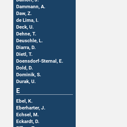
Dammann, A.
Daw, Z.
de Lima, I.
Deck, U.
Dehne, T.
Deuschle, L.
Diarra, D.
Dietl, T.
Doensdorf-Sternal, E.
Dold, D.
Dominik, S.
Durak, U.
E
Ebel, K.
Eberharter, J.
Echsel, M.
Eckardt, D.