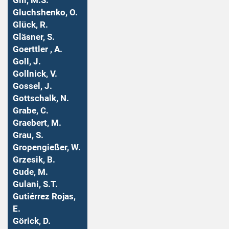
Gill, M.S.
Gluchshenko, O.
Glück, R.
Gläsner, S.
Goerttler , A.
Goll, J.
Gollnick, V.
Gossel, J.
Gottschalk, N.
Grabe, C.
Graebert, M.
Grau, S.
Gropengießer, W.
Grzesik, B.
Gude, M.
Gulani, S.T.
Gutiérrez Rojas,
E.
Görick, D.