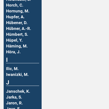
Horch, C.
Hornung, M.
Hupfer, A.
Hübener, D.
Hübner, A.-R.
Hümbert, S.
Hüpel, Y.
Häming, M.
Höra, J.
I
Ilic, M.
Iwanizki, M.
J
Janschek, K.
Jarka, S.
Jaron, R.
Jaus, F.