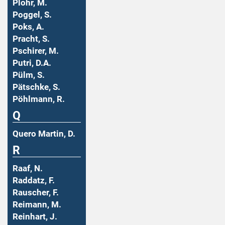
Plohr, M.
Poggel, S.
Poks, A.
Pracht, S.
Pschirer, M.
Putri, D.A.
Pülm, S.
Pätschke, S.
Pöhlmann, R.
Q
Quero Martin, D.
R
Raaf, N.
Raddatz, F.
Rauscher, F.
Reimann, M.
Reinhart, J.