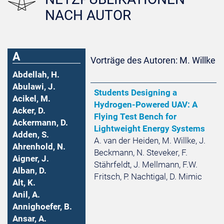
NACH AUTOR
A
Vorträge des Autoren: M. Willke
Abdellah, H.
Abulawi, J.
Students Designing a
Acikel, M.
Hydrogen-Powered UAV: A
Acker, D.
Flying Test Bench for
Ackermann, D.
Lightweight Energy Systems
Adden, S.
A. van der Heiden, M. Willke, J.
Ahrenhold, N.
Beckmann, N. Steveker, F.
Aigner, J.
Stährfeldt, J. Mellmann, F.W.
Alban, D.
Fritsch, P. Nachtigal, D. Mimic
Alt, K.
Anil, A.
Annighoefer, B.
Ansar, A.