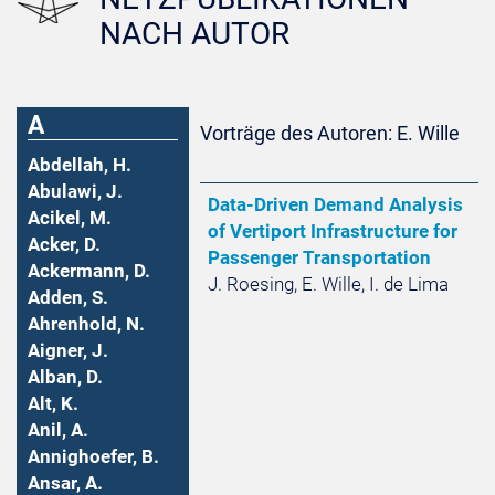
NACH AUTOR
A
Vorträge des Autoren: E. Wille
Abdellah, H.
Abulawi, J.
Data-Driven Demand Analysis
Acikel, M.
of Vertiport Infrastructure for
Acker, D.
Passenger Transportation
Ackermann, D.
J. Roesing, E. Wille, I. de Lima
Adden, S.
Ahrenhold, N.
Aigner, J.
Alban, D.
Alt, K.
Anil, A.
Annighoefer, B.
Ansar, A.