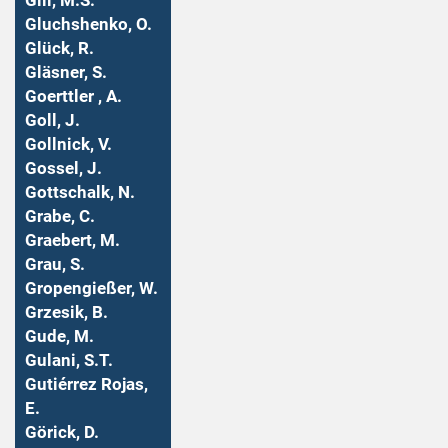
Gill, M.S.
Gluchshenko, O.
Glück, R.
Gläsner, S.
Goerttler , A.
Goll, J.
Gollnick, V.
Gossel, J.
Gottschalk, N.
Grabe, C.
Graebert, M.
Grau, S.
Gropengießer, W.
Grzesik, B.
Gude, M.
Gulani, S.T.
Gutiérrez Rojas,
E.
Görick, D.