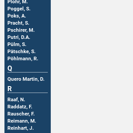
Plohr, M.
Poggel, S.
Poks, A.
Pracht, S.
Pschirer, M.
Putri, D.A.
Pülm, S.
Pätschke, S.
Pöhlmann, R.
Q
Quero Martin, D.
R
Raaf, N.
Raddatz, F.
Rauscher, F.
Reimann, M.
Reinhart, J.