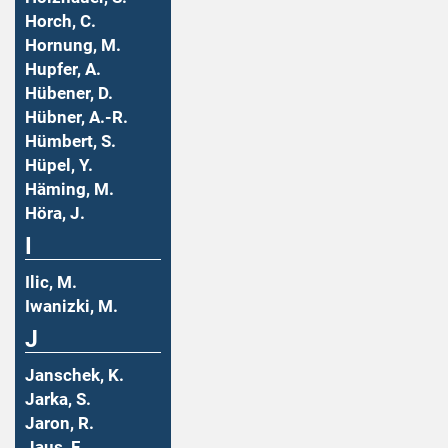
Horch, C.
Hornung, M.
Hupfer, A.
Hübener, D.
Hübner, A.-R.
Hümbert, S.
Hüpel, Y.
Häming, M.
Höra, J.
I
Ilic, M.
Iwanizki, M.
J
Janschek, K.
Jarka, S.
Jaron, R.
Jaus, F.