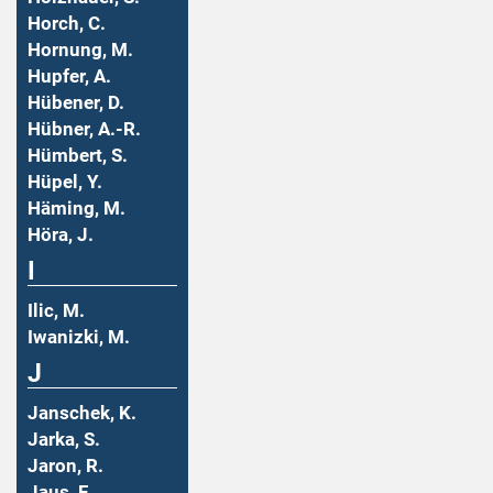
Horch, C.
Hornung, M.
Hupfer, A.
Hübener, D.
Hübner, A.-R.
Hümbert, S.
Hüpel, Y.
Häming, M.
Höra, J.
I
Ilic, M.
Iwanizki, M.
J
Janschek, K.
Jarka, S.
Jaron, R.
Jaus, F.