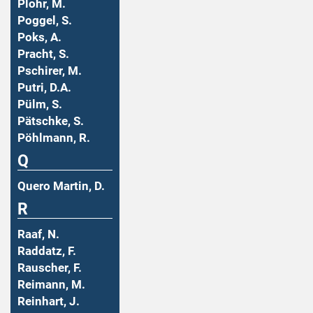
Plohr, M.
Poggel, S.
Poks, A.
Pracht, S.
Pschirer, M.
Putri, D.A.
Pülm, S.
Pätschke, S.
Pöhlmann, R.
Q
Quero Martin, D.
R
Raaf, N.
Raddatz, F.
Rauscher, F.
Reimann, M.
Reinhart, J.