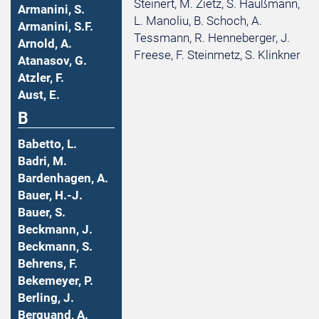
Steinert, M. Zietz, S. Haußmann,
Armanini, S.
L. Manoliu, B. Schoch, A.
Armanini, S.F.
Tessmann, R. Henneberger, J.
Arnold, A.
Freese, F. Steinmetz, S. Klinkner
Atanasov, G.
Atzler, F.
Aust, E.
B
Babetto, L.
Badri, M.
Bardenhagen, A.
Bauer, H.-J.
Bauer, S.
Beckmann, J.
Beckmann, S.
Behrens, F.
Bekemeyer, P.
Berling, J.
Berquand, A.