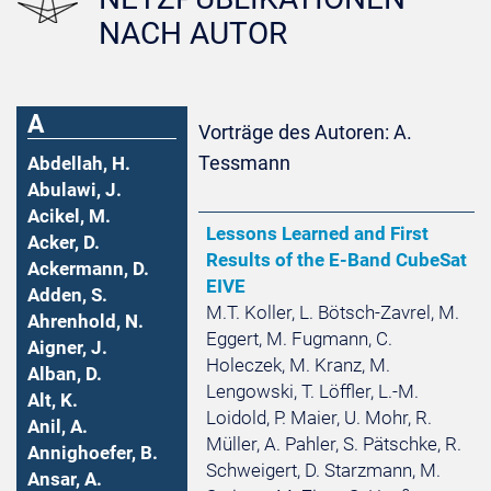
NACH AUTOR
A
Vorträge des Autoren: A.
Tessmann
Abdellah, H.
Abulawi, J.
Acikel, M.
Lessons Learned and First
Acker, D.
Results of the E-Band CubeSat
Ackermann, D.
EIVE
Adden, S.
M.T. Koller, L. Bötsch-Zavrel, M.
Ahrenhold, N.
Eggert, M. Fugmann, C.
Aigner, J.
Holeczek, M. Kranz, M.
Alban, D.
Lengowski, T. Löffler, L.-M.
Alt, K.
Loidold, P. Maier, U. Mohr, R.
Anil, A.
Müller, A. Pahler, S. Pätschke, R.
Annighoefer, B.
Schweigert, D. Starzmann, M.
Ansar, A.