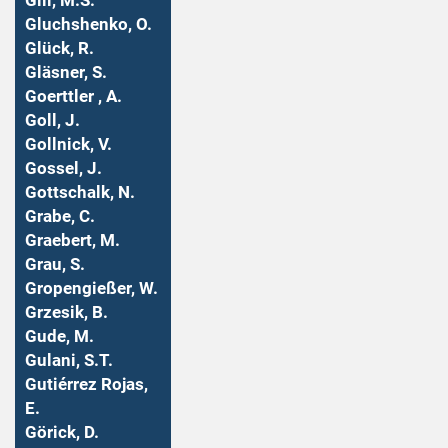
Gill, M.S.
Gluchshenko, O.
Glück, R.
Gläsner, S.
Goerttler , A.
Goll, J.
Gollnick, V.
Gossel, J.
Gottschalk, N.
Grabe, C.
Graebert, M.
Grau, S.
Gropengießer, W.
Grzesik, B.
Gude, M.
Gulani, S.T.
Gutiérrez Rojas,
E.
Görick, D.