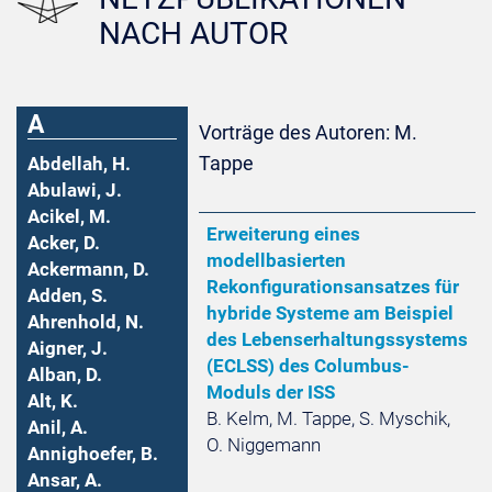
NACH AUTOR
A
Vorträge des Autoren: M.
Tappe
Abdellah, H.
Abulawi, J.
Acikel, M.
Erweiterung eines
Acker, D.
modellbasierten
Ackermann, D.
Rekonfigurationsansatzes für
Adden, S.
hybride Systeme am Beispiel
Ahrenhold, N.
des Lebenserhaltungssystems
Aigner, J.
(ECLSS) des Columbus-
Alban, D.
Moduls der ISS
Alt, K.
B. Kelm, M. Tappe, S. Myschik,
Anil, A.
O. Niggemann
Annighoefer, B.
Ansar, A.