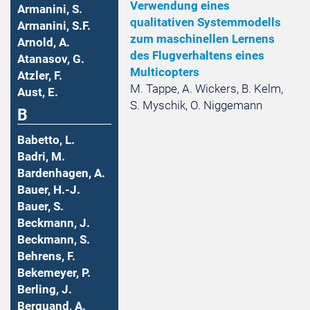
Verwendung eines
Armanini, S.
qualitativen Systemmodells
Armanini, S.F.
zum maschinellen Lernens
Arnold, A.
des Flugverhaltens eines
Atanasov, G.
Multicopters
Atzler, F.
M. Tappe, A. Wickers, B. Kelm,
Aust, E.
S. Myschik, O. Niggemann
B
Babetto, L.
Badri, M.
Bardenhagen, A.
Bauer, H.-J.
Bauer, S.
Beckmann, J.
Beckmann, S.
Behrens, F.
Bekemeyer, P.
Berling, J.
Berquand, A.