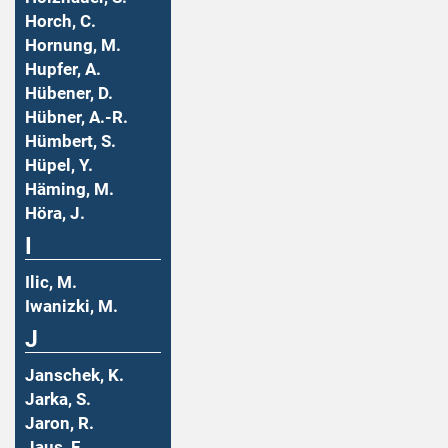
Horch, C.
Hornung, M.
Hupfer, A.
Hübener, D.
Hübner, A.-R.
Hümbert, S.
Hüpel, Y.
Häming, M.
Höra, J.
I
Ilic, M.
Iwanizki, M.
J
Janschek, K.
Jarka, S.
Jaron, R.
Jaus, F.