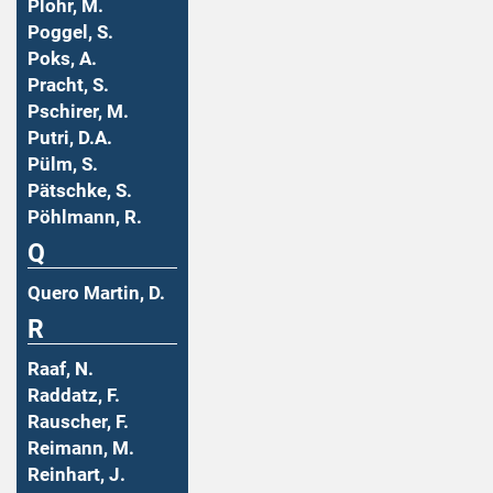
Plohr, M.
Poggel, S.
Poks, A.
Pracht, S.
Pschirer, M.
Putri, D.A.
Pülm, S.
Pätschke, S.
Pöhlmann, R.
Q
Quero Martin, D.
R
Raaf, N.
Raddatz, F.
Rauscher, F.
Reimann, M.
Reinhart, J.