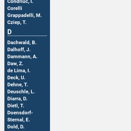
Condriuc, I.
Corelli
Grappadelli, M.
Cziep, T.
D
Dachwald, B.
Dalhoff, J.
Dammann, A.
Daw, Z.
de Lima, I.
Deck, U.
Dehne, T.
Deuschle, L.
Diarra, D.
Dietl, T.
Doensdorf-
Sternal, E.
Dold, D.