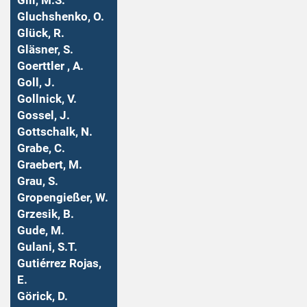
Gill, M.S.
Gluchshenko, O.
Glück, R.
Gläsner, S.
Goerttler , A.
Goll, J.
Gollnick, V.
Gossel, J.
Gottschalk, N.
Grabe, C.
Graebert, M.
Grau, S.
Gropengießer, W.
Grzesik, B.
Gude, M.
Gulani, S.T.
Gutiérrez Rojas,
E.
Görick, D.