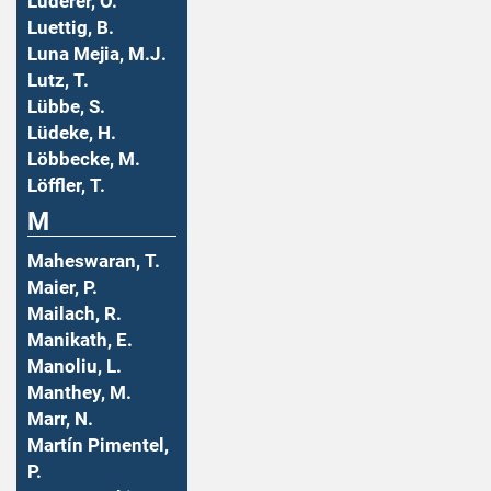
Luderer, O.
Luettig, B.
Luna Mejia, M.J.
Lutz, T.
Lübbe, S.
Lüdeke, H.
Löbbecke, M.
Löffler, T.
M
Maheswaran, T.
Maier, P.
Mailach, R.
Manikath, E.
Manoliu, L.
Manthey, M.
Marr, N.
Martín Pimentel,
P.