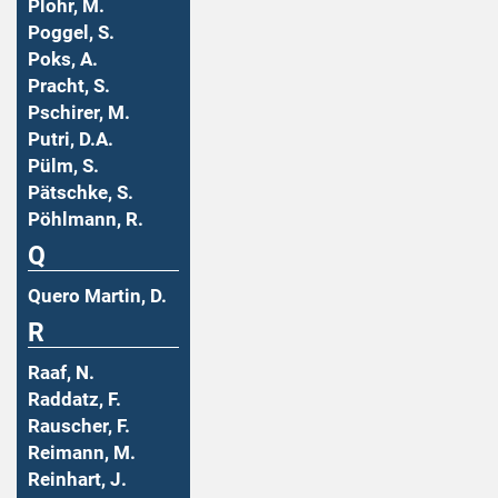
Plohr, M.
Poggel, S.
Poks, A.
Pracht, S.
Pschirer, M.
Putri, D.A.
Pülm, S.
Pätschke, S.
Pöhlmann, R.
Q
Quero Martin, D.
R
Raaf, N.
Raddatz, F.
Rauscher, F.
Reimann, M.
Reinhart, J.