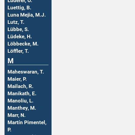
Luderer, O.
Luettig, B.
Luna Mejia, M.J.
Lutz, T.
Lübbe, S.
Lüdeke, H.
Löbbecke, M.
Löffler, T.
M
Maheswaran, T.
Maier, P.
Mailach, R.
Manikath, E.
Manoliu, L.
Manthey, M.
Marr, N.
Martín Pimentel,
P.