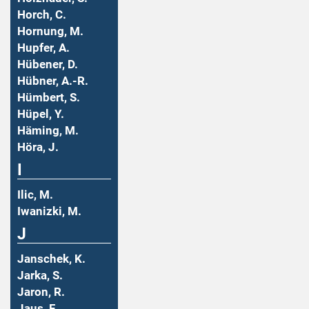
Horch, C.
Hornung, M.
Hupfer, A.
Hübener, D.
Hübner, A.-R.
Hümbert, S.
Hüpel, Y.
Häming, M.
Höra, J.
I
Ilic, M.
Iwanizki, M.
J
Janschek, K.
Jarka, S.
Jaron, R.
Jaus, F.