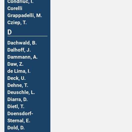
Condriuc, I.
Corelli
Grappadelli, M.
Cziep, T.
D
Dachwald, B.
Dalhoff, J.
Dammann, A.
Daw, Z.
de Lima, I.
Deck, U.
Dehne, T.
Deuschle, L.
Diarra, D.
Dietl, T.
Doensdorf-
Sternal, E.
Dold, D.