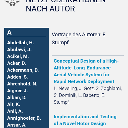
NACH AUTOR
A
Vorträge des Autoren: E.
Stumpf
Abdellah, H.
Abulawi, J.
Acikel, M.
Conceptual Design of a High-
Acker, D.
Altitude, Long-Endurance
Ackermann, D.
Aerial Vehicle System for
Adden, S.
Rapid Network Deployment
Ahrenhold, N.
L. Neveling, J. Götz, S. Zoghlami,
Aigner, J.
S. Dominik, L. Babetto, E.
Alban, D.
Stumpf
Alt, K.
Anil, A.
Implementation and Testing
Annighoefer, B.
of a Novel Rotor Design
Ansar, A.