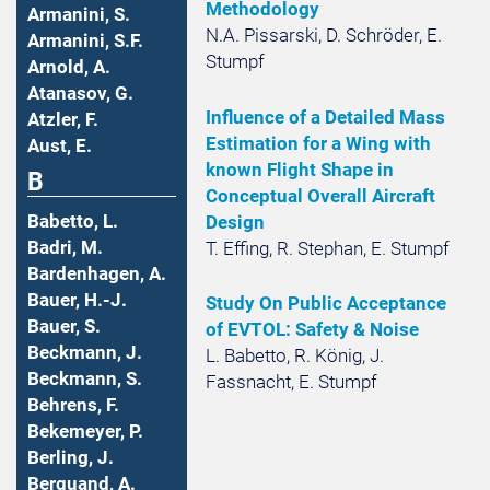
Methodology
Armanini, S.
N.A. Pissarski, D. Schröder, E.
Armanini, S.F.
Stumpf
Arnold, A.
Atanasov, G.
Influence of a Detailed Mass
Atzler, F.
Estimation for a Wing with
Aust, E.
known Flight Shape in
B
Conceptual Overall Aircraft
Babetto, L.
Design
Badri, M.
T. Effing, R. Stephan, E. Stumpf
Bardenhagen, A.
Bauer, H.-J.
Study On Public Acceptance
Bauer, S.
of EVTOL: Safety & Noise
Beckmann, J.
L. Babetto, R. König, J.
Beckmann, S.
Fassnacht, E. Stumpf
Behrens, F.
Bekemeyer, P.
Berling, J.
Berquand, A.