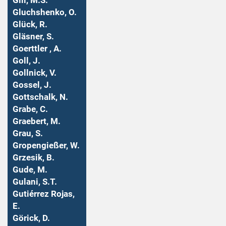
Gill, M.S.
Gluchshenko, O.
Glück, R.
Gläsner, S.
Goerttler , A.
Goll, J.
Gollnick, V.
Gossel, J.
Gottschalk, N.
Grabe, C.
Graebert, M.
Grau, S.
Gropengießer, W.
Grzesik, B.
Gude, M.
Gulani, S.T.
Gutiérrez Rojas,
E.
Görick, D.