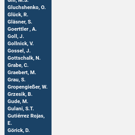
Gill, M.S.
Gluchshenko, O.
Glück, R.
Gläsner, S.
Goerttler , A.
Goll, J.
Gollnick, V.
Gossel, J.
Gottschalk, N.
Grabe, C.
Graebert, M.
Grau, S.
Gropengießer, W.
Grzesik, B.
Gude, M.
Gulani, S.T.
Gutiérrez Rojas,
E.
Görick, D.