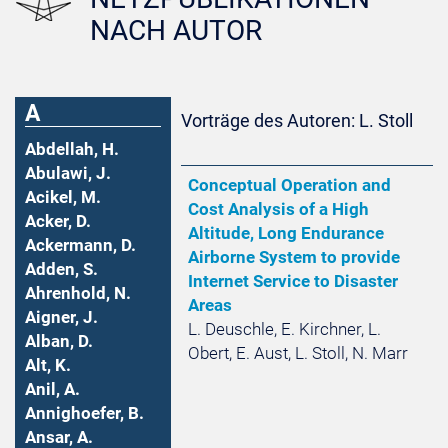
NACH AUTOR
A
Vorträge des Autoren: L. Stoll
Abdellah, H.
Abulawi, J.
Conceptual Operation and
Acikel, M.
Cost Analysis of a High
Acker, D.
Altitude, Long Endurance
Ackermann, D.
Airborne System to provide
Adden, S.
Internet Service to Disaster
Ahrenhold, N.
Areas
Aigner, J.
L. Deuschle, E. Kirchner, L.
Alban, D.
Obert, E. Aust, L. Stoll, N. Marr
Alt, K.
Anil, A.
Annighoefer, B.
Ansar, A.