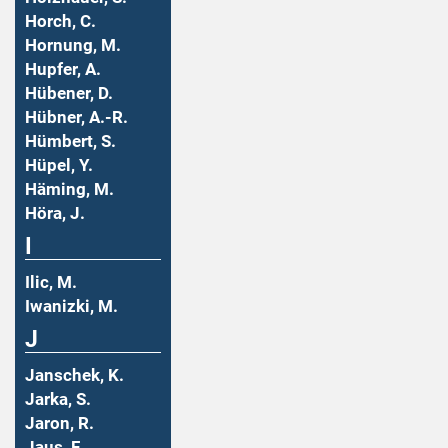
Horch, C.
Hornung, M.
Hupfer, A.
Hübener, D.
Hübner, A.-R.
Hümbert, S.
Hüpel, Y.
Häming, M.
Höra, J.
I
Ilic, M.
Iwanizki, M.
J
Janschek, K.
Jarka, S.
Jaron, R.
Jaus, F.