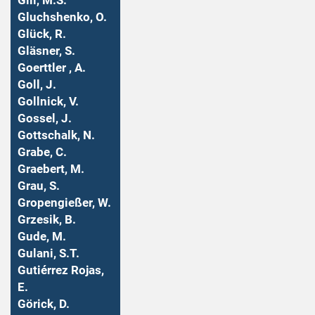
Gill, M.S.
Gluchshenko, O.
Glück, R.
Gläsner, S.
Goerttler , A.
Goll, J.
Gollnick, V.
Gossel, J.
Gottschalk, N.
Grabe, C.
Graebert, M.
Grau, S.
Gropengießer, W.
Grzesik, B.
Gude, M.
Gulani, S.T.
Gutiérrez Rojas,
E.
Görick, D.