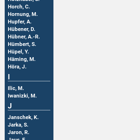
Horch, C.
Hornung, M.
Hupfer, A.
Hübener, D.
Hübner, A.-R.
Hümbert, S.
Hüpel, Y.
Häming, M.
Höra, J.
I
Ilic, M.
Iwanizki, M.
J
Janschek, K.
Jarka, S.
Jaron, R.
Jaus, F.