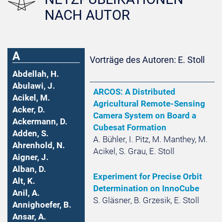
NACH AUTOR
A
Vorträge des Autoren: E. Stoll
Abdellah, H.
Abulawi, J.
ARCOS: A Distributed
Acikel, M.
Agricultural Remote-Sensing
Acker, D.
Camera System on Board a
Ackermann, D.
Cubesat Formation
Adden, S.
A. Bühler, I. Pitz, M. Manthey, M.
Ahrenhold, N.
Acikel, S. Grau, E. Stoll
Aigner, J.
Alban, D.
Experiment for Precise Orbit
Alt, K.
Determination on InnoCube
Anil, A.
S. Gläsner, B. Grzesik, E. Stoll
Annighoefer, B.
Ansar, A.