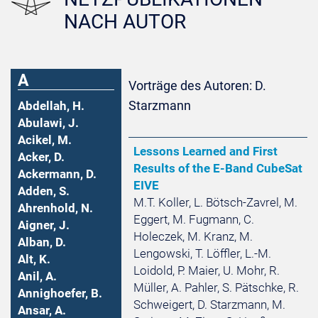
NACH AUTOR
A
Vorträge des Autoren: D.
Starzmann
Abdellah, H.
Abulawi, J.
Acikel, M.
Lessons Learned and First
Acker, D.
Results of the E-Band CubeSat
Ackermann, D.
EIVE
Adden, S.
M.T. Koller, L. Bötsch-Zavrel, M.
Ahrenhold, N.
Eggert, M. Fugmann, C.
Aigner, J.
Holeczek, M. Kranz, M.
Alban, D.
Lengowski, T. Löffler, L.-M.
Alt, K.
Loidold, P. Maier, U. Mohr, R.
Anil, A.
Müller, A. Pahler, S. Pätschke, R.
Annighoefer, B.
Schweigert, D. Starzmann, M.
Ansar, A.