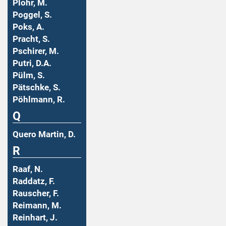
Plohr, M.
Poggel, S.
Poks, A.
Pracht, S.
Pschirer, M.
Putri, D.A.
Pülm, S.
Pätschke, S.
Pöhlmann, R.
Q
Quero Martin, D.
R
Raaf, N.
Raddatz, F.
Rauscher, F.
Reimann, M.
Reinhart, J.