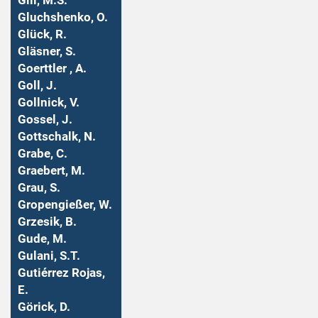
Gill, M.S.
Gluchshenko, O.
Glück, R.
Gläsner, S.
Goerttler , A.
Goll, J.
Gollnick, V.
Gossel, J.
Gottschalk, N.
Grabe, C.
Graebert, M.
Grau, S.
Gropengießer, W.
Grzesik, B.
Gude, M.
Gulani, S.T.
Gutiérrez Rojas,
E.
Görick, D.