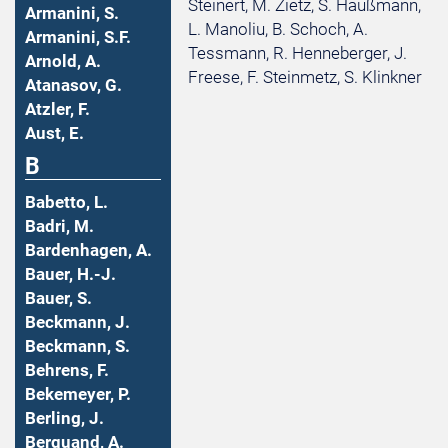
Steinert, M. Zietz, S. Haußmann,
Armanini, S.
L. Manoliu, B. Schoch, A.
Armanini, S.F.
Tessmann, R. Henneberger, J.
Arnold, A.
Freese, F. Steinmetz, S. Klinkner
Atanasov, G.
Atzler, F.
Aust, E.
B
Babetto, L.
Badri, M.
Bardenhagen, A.
Bauer, H.-J.
Bauer, S.
Beckmann, J.
Beckmann, S.
Behrens, F.
Bekemeyer, P.
Berling, J.
Berquand, A.