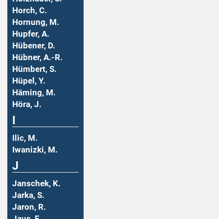
Horch, C.
Hornung, M.
Hupfer, A.
Hübener, D.
Hübner, A.-R.
Hümbert, S.
Hüpel, Y.
Häming, M.
Höra, J.
I
Ilic, M.
Iwanizki, M.
J
Janschek, K.
Jarka, S.
Jaron, R.
Jaus, F.