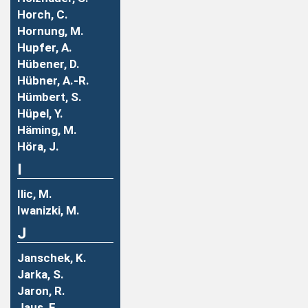
Horch, C.
Hornung, M.
Hupfer, A.
Hübener, D.
Hübner, A.-R.
Hümbert, S.
Hüpel, Y.
Häming, M.
Höra, J.
I
Ilic, M.
Iwanizki, M.
J
Janschek, K.
Jarka, S.
Jaron, R.
Jaus, F.