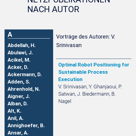
NACH AUTOR
A
Vorträge des Autoren: V.
Srinivasan
Abdellah, H.
Abulawi, J.
Acikel, M.
Optimal Robot Positioning for
Acker, D.
Sustainable Process
Ackermann, D.
Execution
Adden, S.
V. Srinivasan, Y. Ghanjaoui, P.
Ahrenhold, N.
Satwan, J. Biedermann, B.
Aigner, J.
Nagel
Alban, D.
Alt, K.
Anil, A.
Annighoefer, B.
Ansar, A.