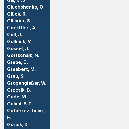
Gill, M.S.
Gluchshenko, O.
Glück, R.
Gläsner, S.
Goerttler , A.
Goll, J.
Gollnick, V.
Gossel, J.
Gottschalk, N.
Grabe, C.
Graebert, M.
Grau, S.
Gropengießer, W.
Grzesik, B.
Gude, M.
Gulani, S.T.
Gutiérrez Rojas,
E.
Görick, D.