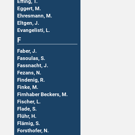
Effing, T.
Eggert, M.
Ehresmann, M.
Eltgen, J.
Evangelisti, L.
F
Faber, J.
Fasoulas, S.
Fassnacht, J.
Fezans, N.
Findenig, R.
Finke, M.
Firnhaber Beckers, M.
Fischer, L.
Flade, S.
Flühr, H.
Flämig, S.
Forsthofer, N.