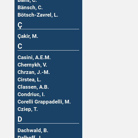
Bäns, C.
Bänsch, C.
Bötsch-Zavrel, L.
Ç
Çakir, M.
C
Casini, A.E.M.
Chernykh, V.
Chrzan, J.-M.
Cirstea, L.
Classen, A.B.
Condriuc, I.
Corelli Grappadelli, M.
Cziep, T.
D
Dachwald, B.
Dalhoff, J.