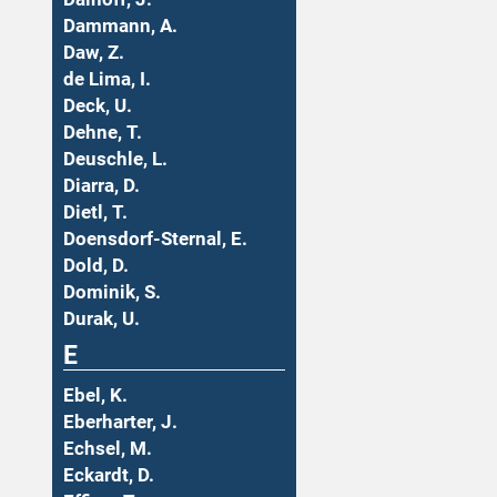
Dammann, A.
Daw, Z.
de Lima, I.
Deck, U.
Dehne, T.
Deuschle, L.
Diarra, D.
Dietl, T.
Doensdorf-Sternal, E.
Dold, D.
Dominik, S.
Durak, U.
E
Ebel, K.
Eberharter, J.
Echsel, M.
Eckardt, D.