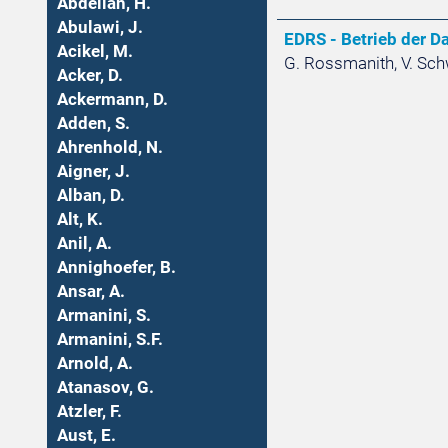
Abdellah, H.
Abulawi, J.
EDRS - Betrieb der D
Acikel, M.
G. Rossmanith, V. Schw
Acker, D.
Ackermann, D.
Adden, S.
Ahrenhold, N.
Aigner, J.
Alban, D.
Alt, K.
Anil, A.
Annighoefer, B.
Ansar, A.
Armanini, S.
Armanini, S.F.
Arnold, A.
Atanasov, G.
Atzler, F.
Aust, E.