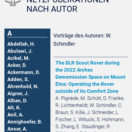
NACH AUTOR
A
Vorträge des Autoren: W.
Schindler
Abdellah, H.
Abulawi, J.
Acikel, M.
The DLR Scout Rover during
Acker, D.
the 2022 Arches
Ackermann, D.
Demomission Space on Mount
Adden, S.
Etna: Operating the Rover
Ahrenhold, N.
outside of its Comfort Zone
Aigner, J.
A. Pignède, M. Schütt, D. Franke,
Alban, D.
R. Lichtenheldt, W. Schindler, C.
Alt, K.
Braun, S. Kille, J. Schneider, L.
Anil, A.
Fischer, L. Witucki, S. Hohmann,
Annighoefer, B.
S. Zhang, E. Staudinger, R.
Ansar, A.