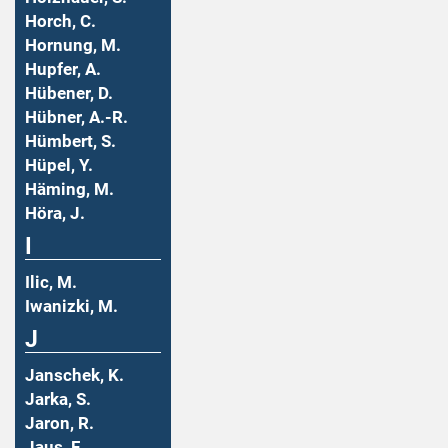
Horch, C.
Hornung, M.
Hupfer, A.
Hübener, D.
Hübner, A.-R.
Hümbert, S.
Hüpel, Y.
Häming, M.
Höra, J.
I
Ilic, M.
Iwanizki, M.
J
Janschek, K.
Jarka, S.
Jaron, R.
Jaus, F.