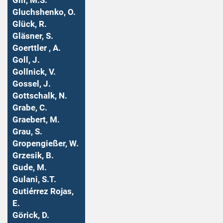
Gill, M.S.
Gluchshenko, O.
Glück, R.
Gläsner, S.
Goerttler , A.
Goll, J.
Gollnick, V.
Gossel, J.
Gottschalk, N.
Grabe, C.
Graebert, M.
Grau, S.
Gropengießer, W.
Grzesik, B.
Gude, M.
Gulani, S.T.
Gutiérrez Rojas,
E.
Görick, D.