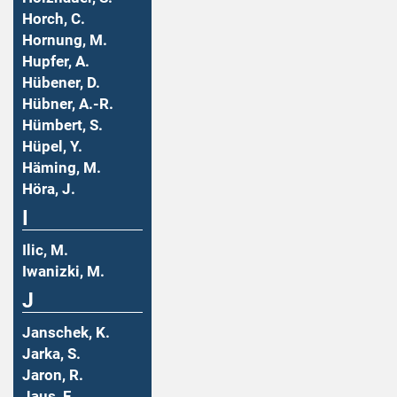
Horch, C.
Hornung, M.
Hupfer, A.
Hübener, D.
Hübner, A.-R.
Hümbert, S.
Hüpel, Y.
Häming, M.
Höra, J.
I
Ilic, M.
Iwanizki, M.
J
Janschek, K.
Jarka, S.
Jaron, R.
Jaus, F.