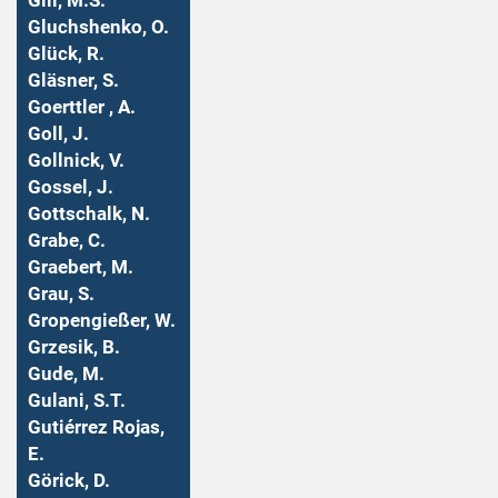
Gill, M.S.
Gluchshenko, O.
Glück, R.
Gläsner, S.
Goerttler , A.
Goll, J.
Gollnick, V.
Gossel, J.
Gottschalk, N.
Grabe, C.
Graebert, M.
Grau, S.
Gropengießer, W.
Grzesik, B.
Gude, M.
Gulani, S.T.
Gutiérrez Rojas,
E.
Görick, D.