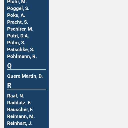
Plohr, M.
Poggel, S.
Poks, A.
Pracht, S.
Pschirer, M.
Putri, D.A.
Pülm, S.
Pätschke, S.
Pöhlmann, R.
Q
Quero Martin, D.
R
Raaf, N.
Raddatz, F.
Rauscher, F.
Reimann, M.
Reinhart, J.