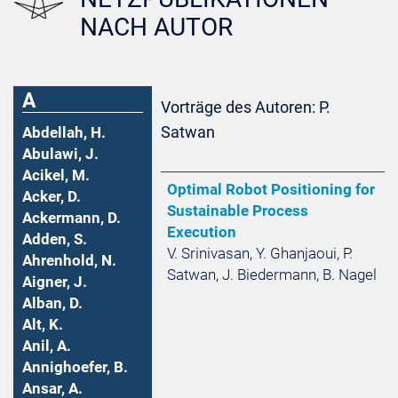
NACH AUTOR
A
Vorträge des Autoren: P.
Satwan
Abdellah, H.
Abulawi, J.
Acikel, M.
Optimal Robot Positioning for
Acker, D.
Sustainable Process
Ackermann, D.
Execution
Adden, S.
V. Srinivasan, Y. Ghanjaoui, P.
Ahrenhold, N.
Satwan, J. Biedermann, B. Nagel
Aigner, J.
Alban, D.
Alt, K.
Anil, A.
Annighoefer, B.
Ansar, A.