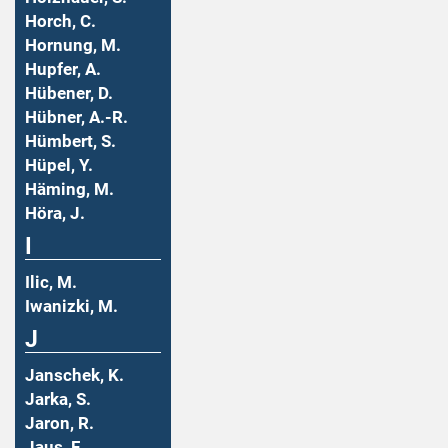
Horch, C.
Hornung, M.
Hupfer, A.
Hübener, D.
Hübner, A.-R.
Hümbert, S.
Hüpel, Y.
Häming, M.
Höra, J.
I
Ilic, M.
Iwanizki, M.
J
Janschek, K.
Jarka, S.
Jaron, R.
Jaus, F.