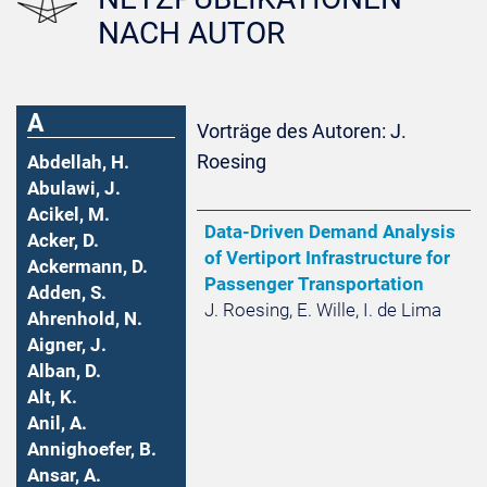
NACH AUTOR
A
Vorträge des Autoren: J.
Roesing
Abdellah, H.
Abulawi, J.
Acikel, M.
Data-Driven Demand Analysis
Acker, D.
of Vertiport Infrastructure for
Ackermann, D.
Passenger Transportation
Adden, S.
J. Roesing, E. Wille, I. de Lima
Ahrenhold, N.
Aigner, J.
Alban, D.
Alt, K.
Anil, A.
Annighoefer, B.
Ansar, A.