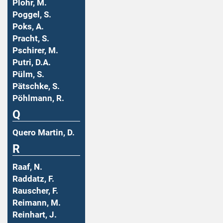
Plohr, M.
Poggel, S.
Poks, A.
Pracht, S.
Pschirer, M.
Putri, D.A.
Pülm, S.
Pätschke, S.
Pöhlmann, R.
Q
Quero Martin, D.
R
Raaf, N.
Raddatz, F.
Rauscher, F.
Reimann, M.
Reinhart, J.