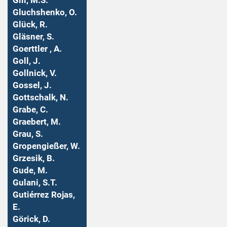
Gill, M.S.
Gluchshenko, O.
Glück, R.
Gläsner, S.
Goerttler , A.
Goll, J.
Gollnick, V.
Gossel, J.
Gottschalk, N.
Grabe, C.
Graebert, M.
Grau, S.
Gropengießer, W.
Grzesik, B.
Gude, M.
Gulani, S.T.
Gutiérrez Rojas,
E.
Görick, D.