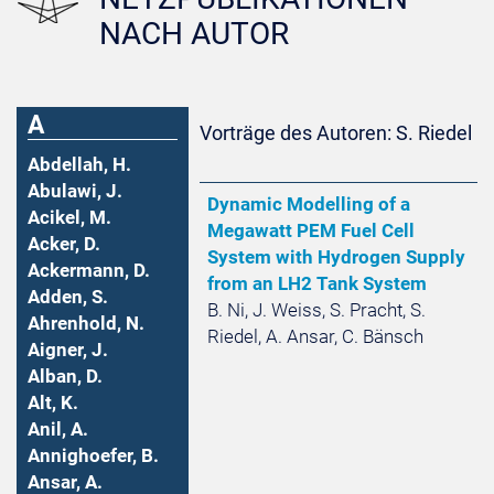
NACH AUTOR
A
Vorträge des Autoren: S. Riedel
Abdellah, H.
Abulawi, J.
Dynamic Modelling of a
Acikel, M.
Megawatt PEM Fuel Cell
Acker, D.
System with Hydrogen Supply
Ackermann, D.
from an LH2 Tank System
Adden, S.
B. Ni, J. Weiss, S. Pracht, S.
Ahrenhold, N.
Riedel, A. Ansar, C. Bänsch
Aigner, J.
Alban, D.
Alt, K.
Anil, A.
Annighoefer, B.
Ansar, A.