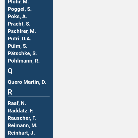
Plohr, M.
Poggel, S.
Poks, A.
Pracht, S.
Pschirer, M.
Putri, D.A.
Pülm, S.
Pätschke, S.
Pöhlmann, R.
Q
Quero Martin, D.
R
Raaf, N.
Raddatz, F.
Rauscher, F.
Reimann, M.
Reinhart, J.