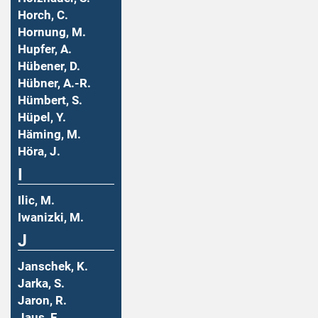
Horch, C.
Hornung, M.
Hupfer, A.
Hübener, D.
Hübner, A.-R.
Hümbert, S.
Hüpel, Y.
Häming, M.
Höra, J.
I
Ilic, M.
Iwanizki, M.
J
Janschek, K.
Jarka, S.
Jaron, R.
Jaus, F.