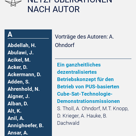
NACH AUTOR
A
Vorträge des Autoren: A.
Ohndorf
Abdellah, H.
Abulawi, J.
Acikel, M.
Ein ganzheitliches
Acker, D.
dezentralisiertes
Ackermann, D.
Betriebskonzept für den
Adden, S.
Betrieb von PUS-basierten
Ahrenhold, N.
Cube-Sat-Technologie-
Aigner, J.
Demonstrationsmissionen
Alban, D.
S. Tholl, A. Ohndorf, M.T. Knopp,
Alt, K.
D. Krieger, A. Hauke, B.
Anil, A.
Dachwald
Annighoefer, B.
Ansar, A.