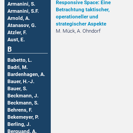
Responsive Space: Eine
Armanini, S.
Betrachtung taktischer,
Armanini, S.F.
operationeller und
Arnold, A.
strategischer Aspekte
Atanasov, G.
M. Mück, A. Ohndorf
Atzler, F.
Aust, E.
B
Babetto, L.
Badri, M.
Bardenhagen, A.
Bauer, H.-J.
Bauer, S.
Beckmann, J.
Beckmann, S.
Behrens, F.
Bekemeyer, P.
Berling, J.
Berquand, A.