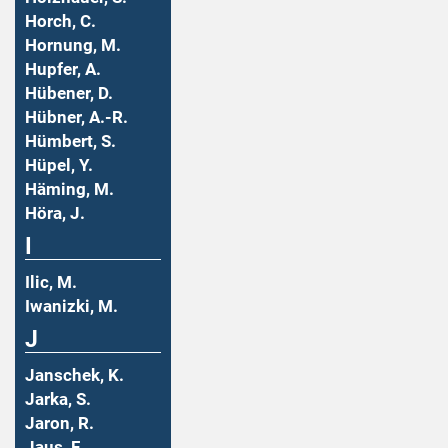
Horch, C.
Hornung, M.
Hupfer, A.
Hübener, D.
Hübner, A.-R.
Hümbert, S.
Hüpel, Y.
Häming, M.
Höra, J.
I
Ilic, M.
Iwanizki, M.
J
Janschek, K.
Jarka, S.
Jaron, R.
Jaus, F.