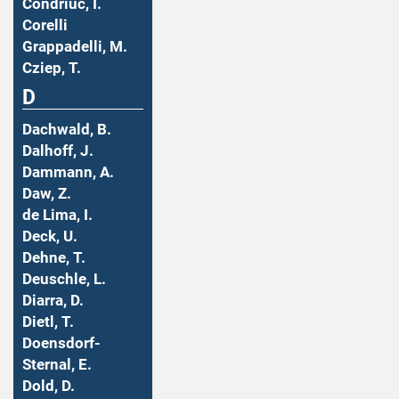
Condriuc, I.
Corelli
Grappadelli, M.
Cziep, T.
D
Dachwald, B.
Dalhoff, J.
Dammann, A.
Daw, Z.
de Lima, I.
Deck, U.
Dehne, T.
Deuschle, L.
Diarra, D.
Dietl, T.
Doensdorf-
Sternal, E.
Dold, D.