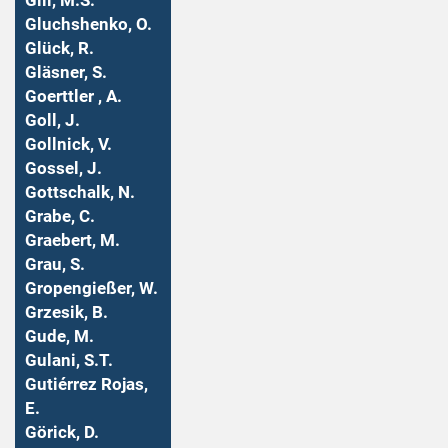
Gill, M.S.
Gluchshenko, O.
Glück, R.
Gläsner, S.
Goerttler , A.
Goll, J.
Gollnick, V.
Gossel, J.
Gottschalk, N.
Grabe, C.
Graebert, M.
Grau, S.
Gropengießer, W.
Grzesik, B.
Gude, M.
Gulani, S.T.
Gutiérrez Rojas,
E.
Görick, D.