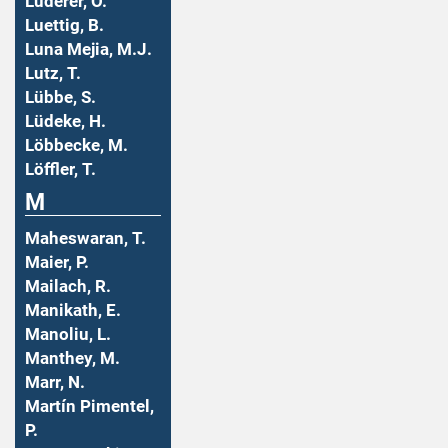
Luderer, O.
Luettig, B.
Luna Mejia, M.J.
Lutz, T.
Lübbe, S.
Lüdeke, H.
Löbbecke, M.
Löffler, T.
M
Maheswaran, T.
Maier, P.
Mailach, R.
Manikath, E.
Manoliu, L.
Manthey, M.
Marr, N.
Martín Pimentel,
P.