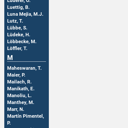
Luderer, O.
Luettig, B.
Luna Mejia, M.J.
Lutz, T.
Lübbe, S.
Lüdeke, H.
Löbbecke, M.
Löffler, T.
M
Maheswaran, T.
Maier, P.
Mailach, R.
Manikath, E.
Manoliu, L.
Manthey, M.
Marr, N.
Martín Pimentel,
P.