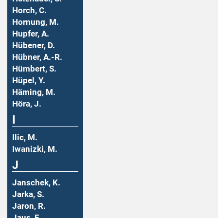
Horch, C.
Hornung, M.
Hupfer, A.
Hübener, D.
Hübner, A.-R.
Hümbert, S.
Hüpel, Y.
Häming, M.
Höra, J.
I
Ilic, M.
Iwanizki, M.
J
Janschek, K.
Jarka, S.
Jaron, R.
Jaus, F.