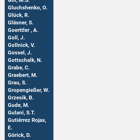
Gill, M.S.
Gluchshenko, O.
Glück, R.
Gläsner, S.
Goerttler , A.
Goll, J.
Gollnick, V.
Gossel, J.
Gottschalk, N.
Grabe, C.
Graebert, M.
Grau, S.
Gropengießer, W.
Grzesik, B.
Gude, M.
Gulani, S.T.
Gutiérrez Rojas,
E.
Görick, D.