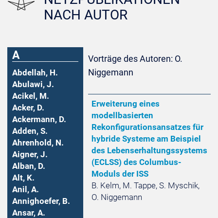
NACH AUTOR
A
Vorträge des Autoren: O.
Niggemann
Abdellah, H.
Abulawi, J.
Acikel, M.
Erweiterung eines
Acker, D.
modellbasierten
Ackermann, D.
Rekonfigurationsansatzes für
Adden, S.
hybride Systeme am Beispiel
Ahrenhold, N.
des Lebenserhaltungssystems
Aigner, J.
(ECLSS) des Columbus-
Alban, D.
Moduls der ISS
Alt, K.
B. Kelm, M. Tappe, S. Myschik,
Anil, A.
O. Niggemann
Annighoefer, B.
Ansar, A.