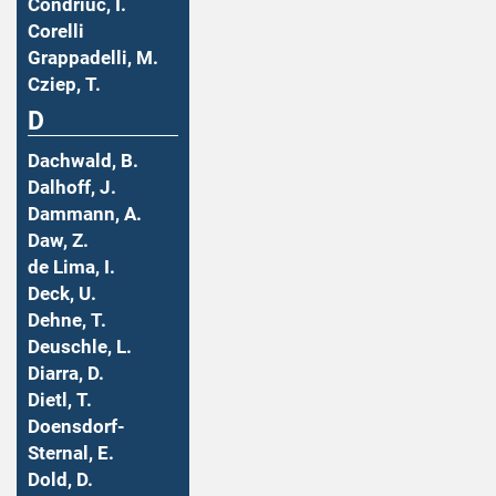
Condriuc, I.
Corelli
Grappadelli, M.
Cziep, T.
D
Dachwald, B.
Dalhoff, J.
Dammann, A.
Daw, Z.
de Lima, I.
Deck, U.
Dehne, T.
Deuschle, L.
Diarra, D.
Dietl, T.
Doensdorf-
Sternal, E.
Dold, D.