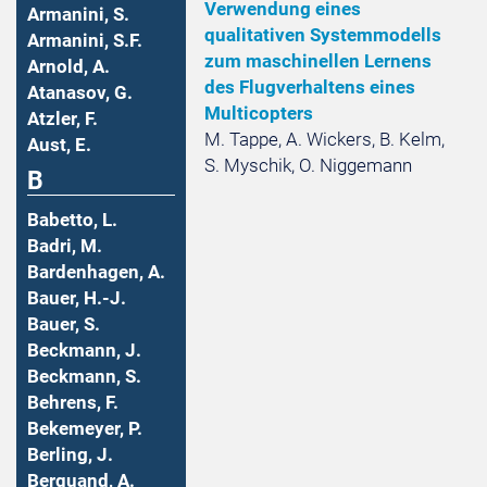
Verwendung eines
Armanini, S.
qualitativen Systemmodells
Armanini, S.F.
zum maschinellen Lernens
Arnold, A.
des Flugverhaltens eines
Atanasov, G.
Multicopters
Atzler, F.
M. Tappe, A. Wickers, B. Kelm,
Aust, E.
S. Myschik, O. Niggemann
B
Babetto, L.
Badri, M.
Bardenhagen, A.
Bauer, H.-J.
Bauer, S.
Beckmann, J.
Beckmann, S.
Behrens, F.
Bekemeyer, P.
Berling, J.
Berquand, A.