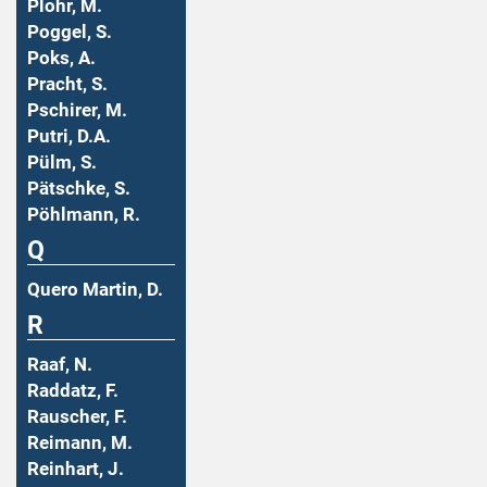
Plohr, M.
Poggel, S.
Poks, A.
Pracht, S.
Pschirer, M.
Putri, D.A.
Pülm, S.
Pätschke, S.
Pöhlmann, R.
Q
Quero Martin, D.
R
Raaf, N.
Raddatz, F.
Rauscher, F.
Reimann, M.
Reinhart, J.