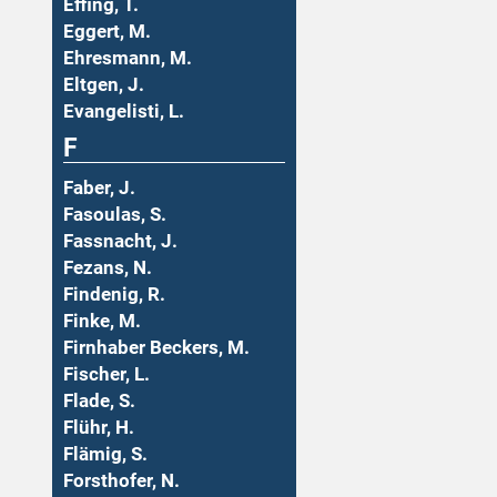
Effing, T.
Eggert, M.
Ehresmann, M.
Eltgen, J.
Evangelisti, L.
F
Faber, J.
Fasoulas, S.
Fassnacht, J.
Fezans, N.
Findenig, R.
Finke, M.
Firnhaber Beckers, M.
Fischer, L.
Flade, S.
Flühr, H.
Flämig, S.
Forsthofer, N.