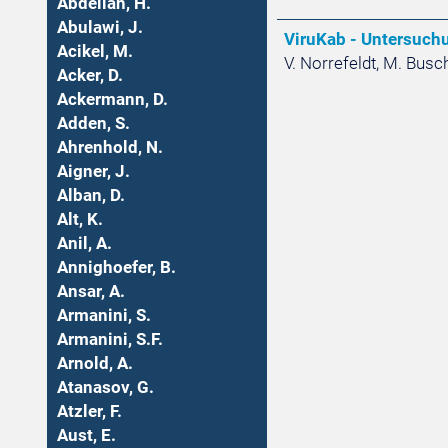
Abdellah, H.
Abulawi, J.
ViruKab - Untersuch
Acikel, M.
V. Norrefeldt, M. Busc
Acker, D.
Ackermann, D.
Adden, S.
Ahrenhold, N.
Aigner, J.
Alban, D.
Alt, K.
Anil, A.
Annighoefer, B.
Ansar, A.
Armanini, S.
Armanini, S.F.
Arnold, A.
Atanasov, G.
Atzler, F.
Aust, E.