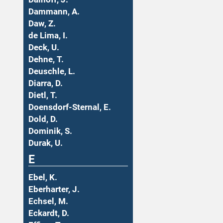
Dammann, A.
Daw, Z.
de Lima, I.
Deck, U.
Dehne, T.
Deuschle, L.
Diarra, D.
Dietl, T.
Doensdorf-Sternal, E.
Dold, D.
Dominik, S.
Durak, U.
E
Ebel, K.
Eberharter, J.
Echsel, M.
Eckardt, D.