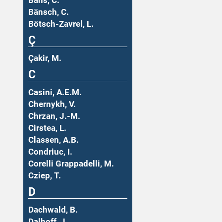
Bäns, C.
Bänsch, C.
Bötsch-Zavrel, L.
Ç
Çakir, M.
C
Casini, A.E.M.
Chernykh, V.
Chrzan, J.-M.
Cirstea, L.
Classen, A.B.
Condriuc, I.
Corelli Grappadelli, M.
Cziep, T.
D
Dachwald, B.
Dalhoff, J.