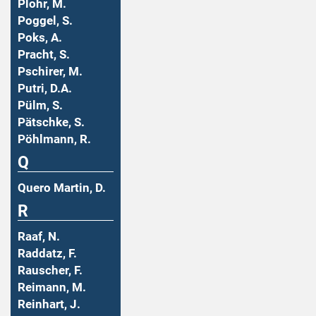
Plohr, M.
Poggel, S.
Poks, A.
Pracht, S.
Pschirer, M.
Putri, D.A.
Pülm, S.
Pätschke, S.
Pöhlmann, R.
Q
Quero Martin, D.
R
Raaf, N.
Raddatz, F.
Rauscher, F.
Reimann, M.
Reinhart, J.