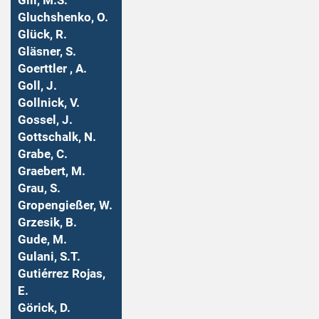
Gill, M.S.
Gluchshenko, O.
Glück, R.
Gläsner, S.
Goerttler , A.
Goll, J.
Gollnick, V.
Gossel, J.
Gottschalk, N.
Grabe, C.
Graebert, M.
Grau, S.
Gropengießer, W.
Grzesik, B.
Gude, M.
Gulani, S.T.
Gutiérrez Rojas,
E.
Görick, D.