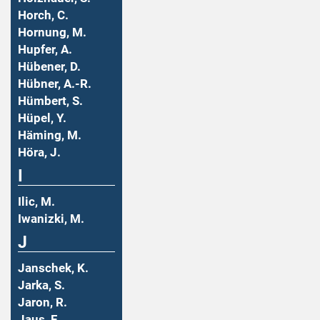
Horch, C.
Hornung, M.
Hupfer, A.
Hübener, D.
Hübner, A.-R.
Hümbert, S.
Hüpel, Y.
Häming, M.
Höra, J.
I
Ilic, M.
Iwanizki, M.
J
Janschek, K.
Jarka, S.
Jaron, R.
Jaus, F.