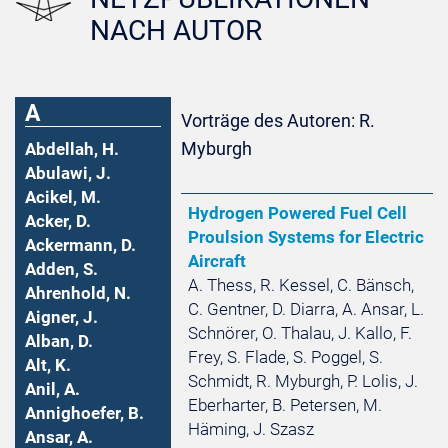
NACH AUTOR
A
Vorträge des Autoren: R.
Myburgh
Abdellah, H.
Abulawi, J.
Acikel, M.
Hydrogen Powered Fuel Cell
Acker, D.
Proulsion Systems for Electric
Ackermann, D.
Aircraft
Adden, S.
A. Thess, R. Kessel, C. Bänsch,
Ahrenhold, N.
C. Gentner, D. Diarra, A. Ansar, L.
Aigner, J.
Schnörer, O. Thalau, J. Kallo, F.
Alban, D.
Frey, S. Flade, S. Poggel, S.
Alt, K.
Schmidt, R. Myburgh, P. Lolis, J.
Anil, A.
Eberharter, B. Petersen, M.
Annighoefer, B.
Häming, J. Szasz
Ansar, A.