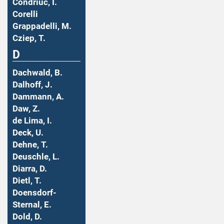
Condriuc, I.
Corelli
Grappadelli, M.
Cziep, T.
D
Dachwald, B.
Dalhoff, J.
Dammann, A.
Daw, Z.
de Lima, I.
Deck, U.
Dehne, T.
Deuschle, L.
Diarra, D.
Dietl, T.
Doensdorf-
Sternal, E.
Dold, D.