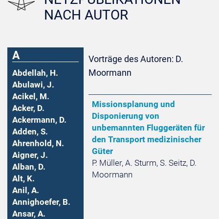
NACH AUTOR
A
Vorträge des Autoren: D.
Moormann
Abdellah, H.
Abulawi, J.
Acikel, M.
Missionsplanung und
Acker, D.
Disponierung von
Ackermann, D.
unbemannten Fluggeräten für
Adden, S.
den Transport medizinischer
Ahrenhold, N.
Güter
Aigner, J.
P. Müller, A. Sturm, S. Seitz, D.
Alban, D.
Moormann
Alt, K.
Anil, A.
Annighoefer, B.
Ansar, A.