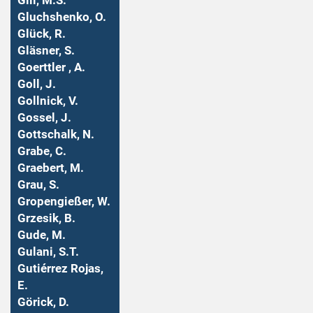
Gill, M.S.
Gluchshenko, O.
Glück, R.
Gläsner, S.
Goerttler , A.
Goll, J.
Gollnick, V.
Gossel, J.
Gottschalk, N.
Grabe, C.
Graebert, M.
Grau, S.
Gropengießer, W.
Grzesik, B.
Gude, M.
Gulani, S.T.
Gutiérrez Rojas,
E.
Görick, D.