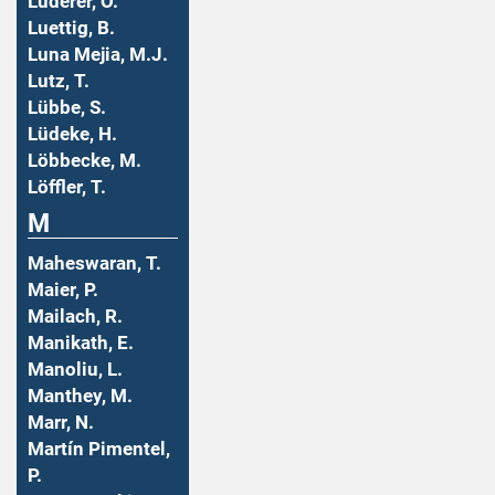
Luderer, O.
Luettig, B.
Luna Mejia, M.J.
Lutz, T.
Lübbe, S.
Lüdeke, H.
Löbbecke, M.
Löffler, T.
M
Maheswaran, T.
Maier, P.
Mailach, R.
Manikath, E.
Manoliu, L.
Manthey, M.
Marr, N.
Martín Pimentel,
P.