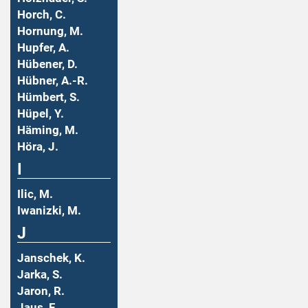
Horch, C.
Hornung, M.
Hupfer, A.
Hübener, D.
Hübner, A.-R.
Hümbert, S.
Hüpel, Y.
Häming, M.
Höra, J.
I
Ilic, M.
Iwanizki, M.
J
Janschek, K.
Jarka, S.
Jaron, R.
Jaus, F.