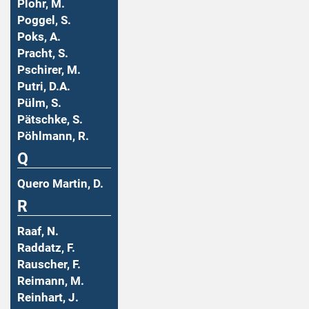
Plohr, M.
Poggel, S.
Poks, A.
Pracht, S.
Pschirer, M.
Putri, D.A.
Pülm, S.
Pätschke, S.
Pöhlmann, R.
Q
Quero Martin, D.
R
Raaf, N.
Raddatz, F.
Rauscher, F.
Reimann, M.
Reinhart, J.