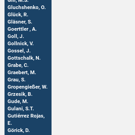
Gill, M.S.
Gluchshenko, O.
Glück, R.
Gläsner, S.
Goerttler , A.
Goll, J.
Gollnick, V.
Gossel, J.
Gottschalk, N.
Grabe, C.
Graebert, M.
Grau, S.
Gropengießer, W.
Grzesik, B.
Gude, M.
Gulani, S.T.
Gutiérrez Rojas,
E.
Görick, D.