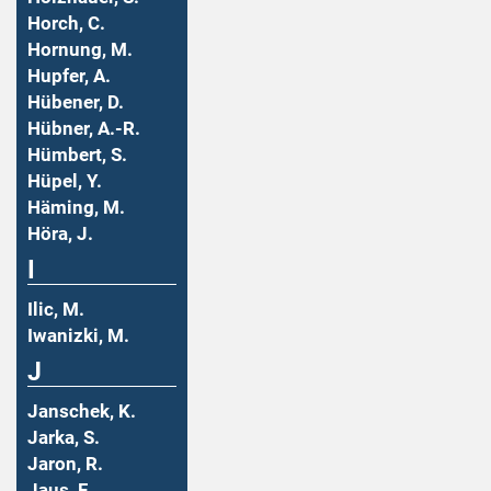
Horch, C.
Hornung, M.
Hupfer, A.
Hübener, D.
Hübner, A.-R.
Hümbert, S.
Hüpel, Y.
Häming, M.
Höra, J.
I
Ilic, M.
Iwanizki, M.
J
Janschek, K.
Jarka, S.
Jaron, R.
Jaus, F.