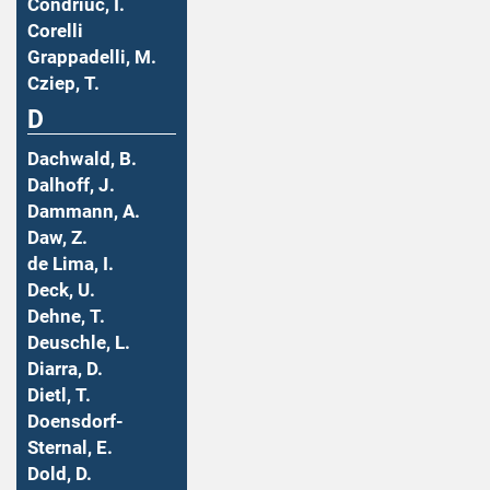
Condriuc, I.
Corelli
Grappadelli, M.
Cziep, T.
D
Dachwald, B.
Dalhoff, J.
Dammann, A.
Daw, Z.
de Lima, I.
Deck, U.
Dehne, T.
Deuschle, L.
Diarra, D.
Dietl, T.
Doensdorf-
Sternal, E.
Dold, D.