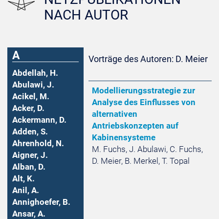
NACH AUTOR
A
Vorträge des Autoren: D. Meier
Abdellah, H.
Abulawi, J.
Modellierungsstrategie zur
Acikel, M.
Analyse des Einflusses von
Acker, D.
alternativen
Ackermann, D.
Antriebskonzepten auf
Adden, S.
Kabinensysteme
Ahrenhold, N.
M. Fuchs, J. Abulawi, C. Fuchs,
Aigner, J.
D. Meier, B. Merkel, T. Topal
Alban, D.
Alt, K.
Anil, A.
Annighoefer, B.
Ansar, A.