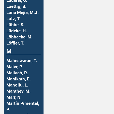
Luderer, O.
Luettig, B.
Luna Mejia, M.J.
Lutz, T.
Lübbe, S.
Lüdeke, H.
Löbbecke, M.
Löffler, T.
M
Maheswaran, T.
Maier, P.
Mailach, R.
Manikath, E.
Manoliu, L.
Manthey, M.
Marr, N.
Martín Pimentel,
P.