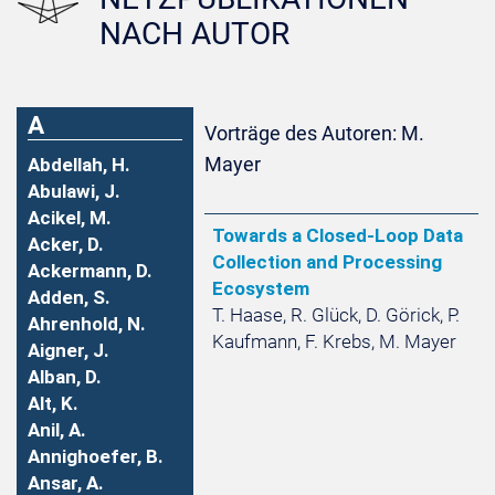
NACH AUTOR
A
Vorträge des Autoren: M.
Mayer
Abdellah, H.
Abulawi, J.
Acikel, M.
Towards a Closed-Loop Data
Acker, D.
Collection and Processing
Ackermann, D.
Ecosystem
Adden, S.
T. Haase, R. Glück, D. Görick, P.
Ahrenhold, N.
Kaufmann, F. Krebs, M. Mayer
Aigner, J.
Alban, D.
Alt, K.
Anil, A.
Annighoefer, B.
Ansar, A.