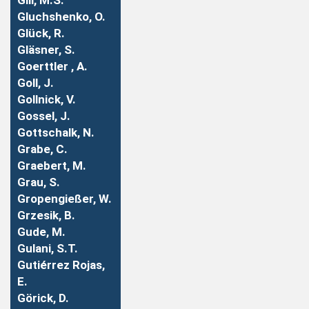
Gill, M.S.
Gluchshenko, O.
Glück, R.
Gläsner, S.
Goerttler , A.
Goll, J.
Gollnick, V.
Gossel, J.
Gottschalk, N.
Grabe, C.
Graebert, M.
Grau, S.
Gropengießer, W.
Grzesik, B.
Gude, M.
Gulani, S.T.
Gutiérrez Rojas,
E.
Görick, D.