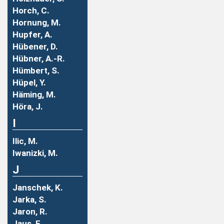
Horch, C.
Hornung, M.
Hupfer, A.
Hübener, D.
Hübner, A.-R.
Hümbert, S.
Hüpel, Y.
Häming, M.
Höra, J.
I
Ilic, M.
Iwanizki, M.
J
Janschek, K.
Jarka, S.
Jaron, R.
Jaus, F.