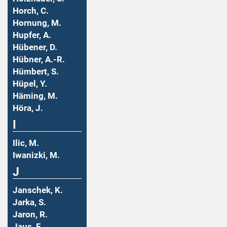
Horch, C.
Hornung, M.
Hupfer, A.
Hübener, D.
Hübner, A.-R.
Hümbert, S.
Hüpel, Y.
Häming, M.
Höra, J.
I
Ilic, M.
Iwanizki, M.
J
Janschek, K.
Jarka, S.
Jaron, R.
Jaus, F.