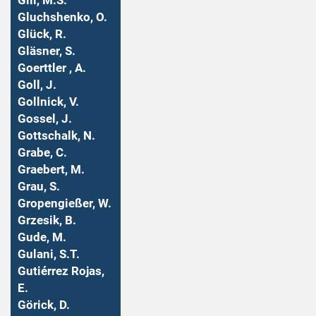
Gill, M.S.
Gluchshenko, O.
Glück, R.
Gläsner, S.
Goerttler , A.
Goll, J.
Gollnick, V.
Gossel, J.
Gottschalk, N.
Grabe, C.
Graebert, M.
Grau, S.
Gropengießer, W.
Grzesik, B.
Gude, M.
Gulani, S.T.
Gutiérrez Rojas,
E.
Görick, D.