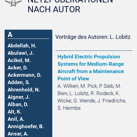
NACH AUTOR
A
Vorträge des Autoren: L. Lobitz
Abdellah, H.
Abulawi, J.
Hybrid Electric Propulsion
Acikel, M.
Systems for Medium-Range
Acker, D.
Aircraft from a Maintenance
Ackermann, D.
Point of View
Adden, S.
A. Wilken, M. Pick, P. Sieb, M.
Ahrenhold, N.
Bien, L. Lobitz, R. Rodeck, K.
Aigner, J.
Wicke, G. Wende, J. Friedrichs,
Alban, D.
S. Heimbs
Alt, K.
Anil, A.
Annighoefer, B.
Ansar, A.