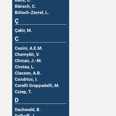
Bäns, C.
Bänsch, C.
Bötsch-Zavrel, L.
Ç
Çakir, M.
C
Casini, A.E.M.
Chernykh, V.
Chrzan, J.-M.
Cirstea, L.
Classen, A.B.
Condriuc, I.
Corelli Grappadelli, M.
Cziep, T.
D
Dachwald, B.
Dalhoff, J.