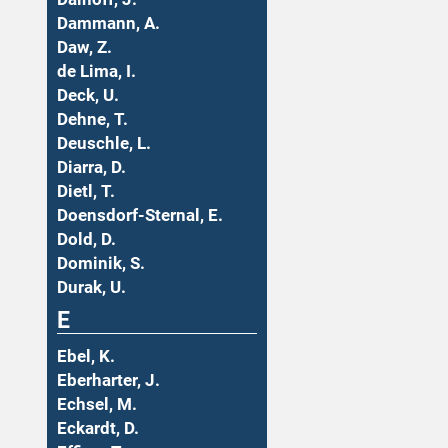
Dammann, A.
Daw, Z.
de Lima, I.
Deck, U.
Dehne, T.
Deuschle, L.
Diarra, D.
Dietl, T.
Doensdorf-Sternal, E.
Dold, D.
Dominik, S.
Durak, U.
E
Ebel, K.
Eberharter, J.
Echsel, M.
Eckardt, D.