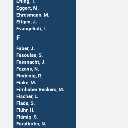
Effing, T.
Eggert, M.
Ehresmann, M.
Eltgen, J.
Evangelisti, L.
F
Faber, J.
Fasoulas, S.
Fassnacht, J.
Fezans, N.
Findenig, R.
Finke, M.
Firnhaber Beckers, M.
Fischer, L.
Flade, S.
Flühr, H.
Flämig, S.
Forsthofer, N.