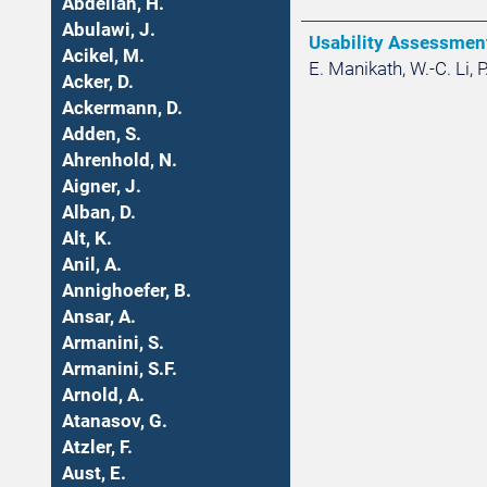
Abdellah, H.
Abulawi, J.
Usability Assessmen
Acikel, M.
E. Manikath, W.-C. Li, 
Acker, D.
Ackermann, D.
Adden, S.
Ahrenhold, N.
Aigner, J.
Alban, D.
Alt, K.
Anil, A.
Annighoefer, B.
Ansar, A.
Armanini, S.
Armanini, S.F.
Arnold, A.
Atanasov, G.
Atzler, F.
Aust, E.