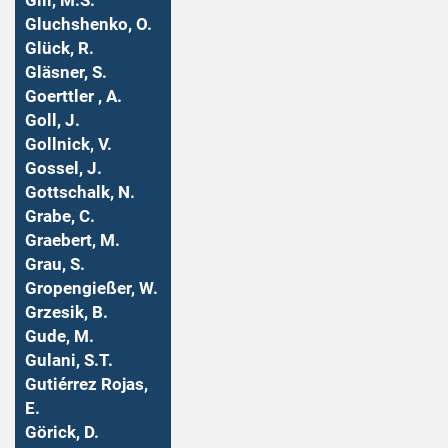
Gill, M.S.
Gluchshenko, O.
Glück, R.
Gläsner, S.
Goerttler , A.
Goll, J.
Gollnick, V.
Gossel, J.
Gottschalk, N.
Grabe, C.
Graebert, M.
Grau, S.
Gropengießer, W.
Grzesik, B.
Gude, M.
Gulani, S.T.
Gutiérrez Rojas,
E.
Görick, D.