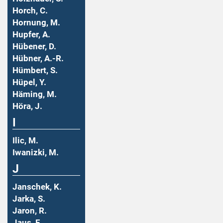
Horch, C.
Hornung, M.
Hupfer, A.
Hübener, D.
Hübner, A.-R.
Hümbert, S.
Hüpel, Y.
Häming, M.
Höra, J.
I
Ilic, M.
Iwanizki, M.
J
Janschek, K.
Jarka, S.
Jaron, R.
Jaus, F.