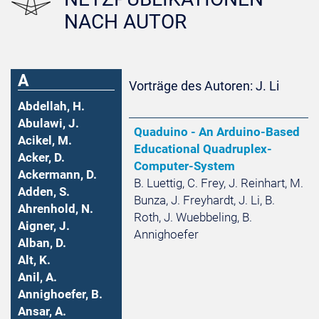
NACH AUTOR
A
Vorträge des Autoren: J. Li
Abdellah, H.
Abulawi, J.
Quaduino - An Arduino-Based
Acikel, M.
Educational Quadruplex-
Acker, D.
Computer-System
Ackermann, D.
B. Luettig, C. Frey, J. Reinhart, M.
Adden, S.
Bunza, J. Freyhardt, J. Li, B.
Ahrenhold, N.
Roth, J. Wuebbeling, B.
Aigner, J.
Annighoefer
Alban, D.
Alt, K.
Anil, A.
Annighoefer, B.
Ansar, A.