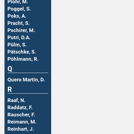
Plohr, M.
Poggel, S.
Poks, A.
Pracht, S.
Pschirer, M.
Putri, D.A.
Pülm, S.
Pätschke, S.
Pöhlmann, R.
Q
Quero Martin, D.
R
Raaf, N.
Raddatz, F.
Rauscher, F.
Reimann, M.
Reinhart, J.