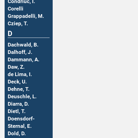
Condriuc, I.
Corelli
Grappadelli, M.
Cziep, T.
D
Dachwald, B.
Dalhoff, J.
Dammann, A.
Daw, Z.
de Lima, I.
Deck, U.
Dehne, T.
Deuschle, L.
Diarra, D.
Dietl, T.
Doensdorf-
Sternal, E.
Dold, D.