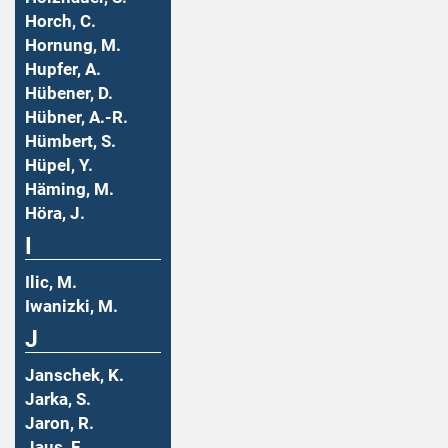
Horch, C.
Hornung, M.
Hupfer, A.
Hübener, D.
Hübner, A.-R.
Hümbert, S.
Hüpel, Y.
Häming, M.
Höra, J.
I
Ilic, M.
Iwanizki, M.
J
Janschek, K.
Jarka, S.
Jaron, R.
Jaus, F.