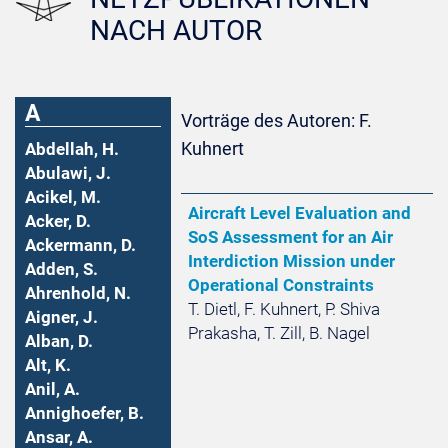
NACH AUTOR
A
Vorträge des Autoren: F.
Kuhnert
Abdellah, H.
Abulawi, J.
Acikel, M.
Aircraft Level Evaluation and
Acker, D.
SoS Assessment for an Air
Ackermann, D.
Interdiction Mission under
Adden, S.
Operational Constraints
Ahrenhold, N.
T. Dietl, F. Kuhnert, P. Shiva
Aigner, J.
Prakasha, T. Zill, B. Nagel
Alban, D.
Alt, K.
Anil, A.
Annighoefer, B.
Ansar, A.