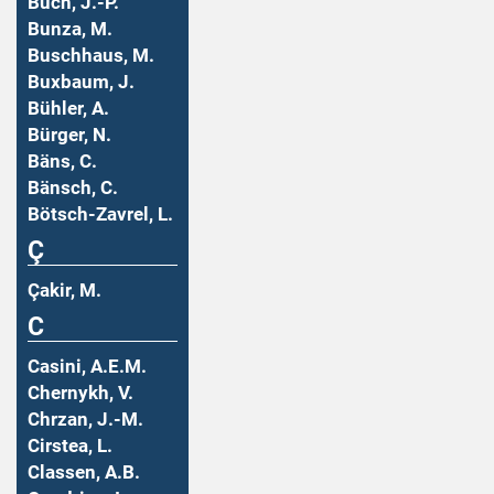
Buch, J.-P.
Bunza, M.
Buschhaus, M.
Buxbaum, J.
Bühler, A.
Bürger, N.
Bäns, C.
Bänsch, C.
Bötsch-Zavrel, L.
Ç
Çakir, M.
C
Casini, A.E.M.
Chernykh, V.
Chrzan, J.-M.
Cirstea, L.
Classen, A.B.