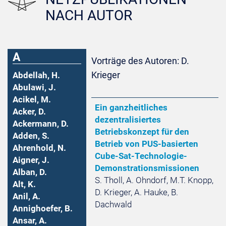
NACH AUTOR
A
Vorträge des Autoren: D.
Krieger
Abdellah, H.
Abulawi, J.
Acikel, M.
Ein ganzheitliches
Acker, D.
dezentralisiertes
Ackermann, D.
Betriebskonzept für den
Adden, S.
Betrieb von PUS-basierten
Ahrenhold, N.
Cube-Sat-Technologie-
Aigner, J.
Demonstrationsmissionen
Alban, D.
S. Tholl, A. Ohndorf, M.T. Knopp,
Alt, K.
D. Krieger, A. Hauke, B.
Anil, A.
Dachwald
Annighoefer, B.
Ansar, A.