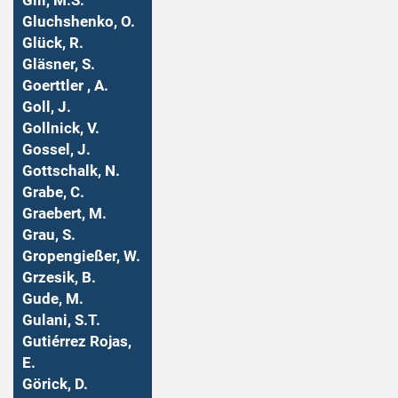
Gill, M.S.
Gluchshenko, O.
Glück, R.
Gläsner, S.
Goerttler , A.
Goll, J.
Gollnick, V.
Gossel, J.
Gottschalk, N.
Grabe, C.
Graebert, M.
Grau, S.
Gropengießer, W.
Grzesik, B.
Gude, M.
Gulani, S.T.
Gutiérrez Rojas,
E.
Görick, D.