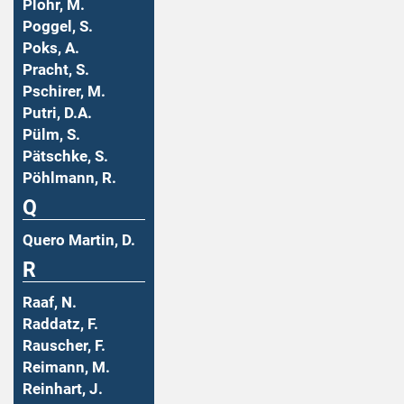
Plohr, M.
Poggel, S.
Poks, A.
Pracht, S.
Pschirer, M.
Putri, D.A.
Pülm, S.
Pätschke, S.
Pöhlmann, R.
Q
Quero Martin, D.
R
Raaf, N.
Raddatz, F.
Rauscher, F.
Reimann, M.
Reinhart, J.