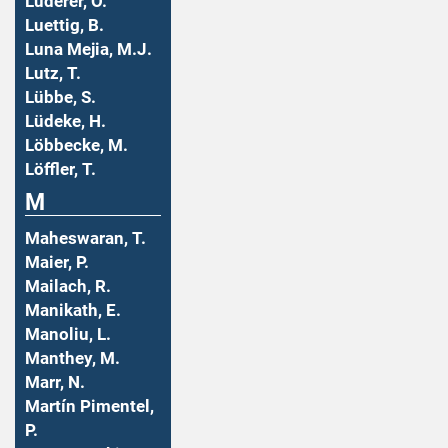
Luderer, O.
Luettig, B.
Luna Mejia, M.J.
Lutz, T.
Lübbe, S.
Lüdeke, H.
Löbbecke, M.
Löffler, T.
M
Maheswaran, T.
Maier, P.
Mailach, R.
Manikath, E.
Manoliu, L.
Manthey, M.
Marr, N.
Martín Pimentel,
P.