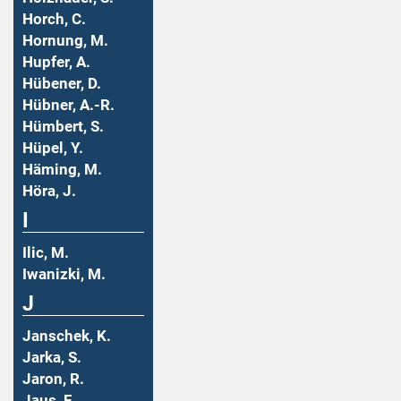
Horch, C.
Hornung, M.
Hupfer, A.
Hübener, D.
Hübner, A.-R.
Hümbert, S.
Hüpel, Y.
Häming, M.
Höra, J.
I
Ilic, M.
Iwanizki, M.
J
Janschek, K.
Jarka, S.
Jaron, R.
Jaus, F.