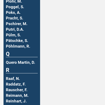
Plohr, M.
Poggel, S.
Poks, A.
Pracht, S.
Pschirer, M.
Putri, D.A.
Pülm, S.
Pätschke, S.
Pöhlmann, R.
Q
Quero Martin, D.
R
Raaf, N.
Raddatz, F.
Rauscher, F.
Reimann, M.
Reinhart, J.