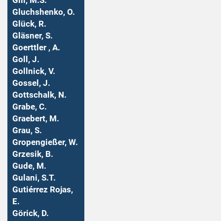
Gill, M.S.
Gluchshenko, O.
Glück, R.
Gläsner, S.
Goerttler , A.
Goll, J.
Gollnick, V.
Gossel, J.
Gottschalk, N.
Grabe, C.
Graebert, M.
Grau, S.
Gropengießer, W.
Grzesik, B.
Gude, M.
Gulani, S.T.
Gutiérrez Rojas,
E.
Görick, D.