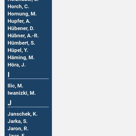
Horch, C.
Hornung, M.
Hupfer, A.
Hübener, D.
Hübner, A.-R.
Hümbert, S.
Hüpel, Y.
Häming, M.
Höra, J.
I
Ilic, M.
Iwanizki, M.
J
Janschek, K.
Jarka, S.
Jaron, R.
Jaus, F.