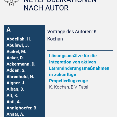
NACH AUTOR
A
Vorträge des Autoren: K.
Kochan
Abdellah, H.
Abulawi, J.
Acikel, M.
Lösungsansätze für die
Acker, D.
Integration von aktiven
Ackermann, D.
Lärmminderungsmaßnahmen
Adden, S.
in zukünftige
Ahrenhold, N.
Propellerflugzeuge
Aigner, J.
K. Kochan, B.V. Patel
Alban, D.
Alt, K.
Anil, A.
Annighoefer, B.
Ansar, A.