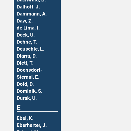
Dalhoff, J.
Dammann, A.
Daw, Z.
de Lima, I.
Deck, U.
Dehne, T.
Deuschle, L.
Diarra, D.
Dietl, T.
Doensdorf-
Sternal, E.
Dold, D.
Dominik, S.
Durak, U.
E
Ebel, K.
Eberharter, J.