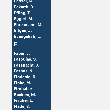
Echsel, M.
Eckardt, D.
Effing, T.
Eggert, M.
Ehresmann, M.
Eltgen, J.
Evangelisti, L.
F
Faber, J.
Fasoulas, S.
Fassnacht, J.
Fezans, N.
Findenig, R.
Finke, M.
Firnhaber
Beckers, M.
Fischer, L.
Flade, S.