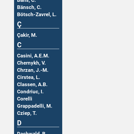
Bäns, C.
Bänsch, C.
Bötsch-Zavrel, L.
Ç
Çakir, M.
C
Casini, A.E.M.
Chernykh, V.
Chrzan, J.-M.
Cirstea, L.
Classen, A.B.
Condriuc, I.
Corelli
Grappadelli, M.
Cziep, T.
D
Dachwald, B.