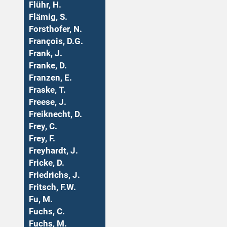
Flühr, H.
Flämig, S.
Forsthofer, N.
François, D.G.
Frank, J.
Franke, D.
Franzen, E.
Fraske, T.
Freese, J.
Freiknecht, D.
Frey, C.
Frey, F.
Freyhardt, J.
Fricke, D.
Friedrichs, J.
Fritsch, F.W.
Fu, M.
Fuchs, C.
Fuchs, M.