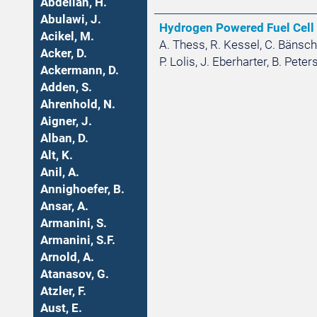
Abdellah, H.
Abulawi, J.
Hydrogen Powered Fuel Cell P
Acikel, M.
A. Thess, R. Kessel, C. Bänsch, 
Acker, D.
P. Lolis, J. Eberharter, B. Pet
Ackermann, D.
Adden, S.
Ahrenhold, N.
Aigner, J.
Alban, D.
Alt, K.
Anil, A.
Annighoefer, B.
Ansar, A.
Armanini, S.
Armanini, S.F.
Arnold, A.
Atanasov, G.
Atzler, F.
Aust, E.