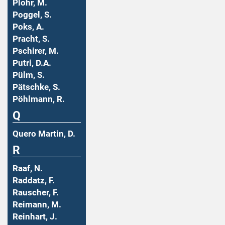
Plohr, M.
Poggel, S.
Poks, A.
Pracht, S.
Pschirer, M.
Putri, D.A.
Pülm, S.
Pätschke, S.
Pöhlmann, R.
Q
Quero Martin, D.
R
Raaf, N.
Raddatz, F.
Rauscher, F.
Reimann, M.
Reinhart, J.