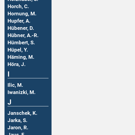
Horch, C.
Hornung, M.
Hupfer, A.
Hübener, D.
Hübner, A.-R.
Hümbert, S.
Hüpel, Y.
Häming, M.
Höra, J.
I
Ilic, M.
Iwanizki, M.
J
Janschek, K.
Jarka, S.
Jaron, R.
Jaus, F.