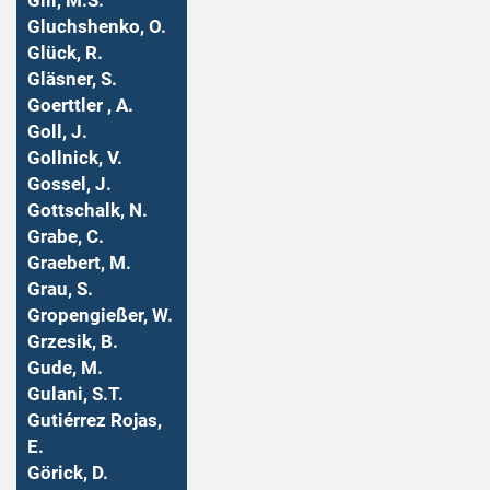
Gill, M.S.
Gluchshenko, O.
Glück, R.
Gläsner, S.
Goerttler , A.
Goll, J.
Gollnick, V.
Gossel, J.
Gottschalk, N.
Grabe, C.
Graebert, M.
Grau, S.
Gropengießer, W.
Grzesik, B.
Gude, M.
Gulani, S.T.
Gutiérrez Rojas,
E.
Görick, D.