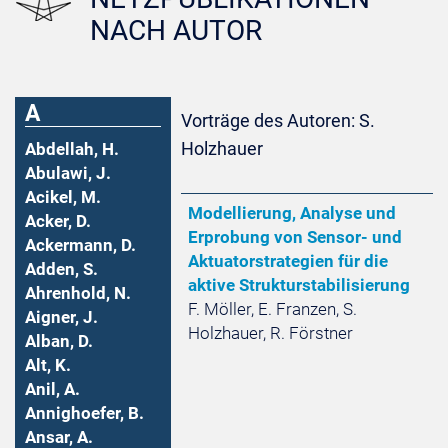
NACH AUTOR
A
Vorträge des Autoren: S.
Holzhauer
Abdellah, H.
Abulawi, J.
Acikel, M.
Modellierung, Analyse und
Acker, D.
Erprobung von Sensor- und
Ackermann, D.
Aktuatorstrategien für die
Adden, S.
aktive Strukturstabilisierung
Ahrenhold, N.
F. Möller, E. Franzen, S.
Aigner, J.
Holzhauer, R. Förstner
Alban, D.
Alt, K.
Anil, A.
Annighoefer, B.
Ansar, A.