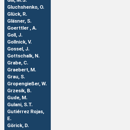
Gill, M.S.
Gluchshenko, O.
Glück, R.
Gläsner, S.
Goerttler , A.
Goll, J.
Gollnick, V.
Gossel, J.
Gottschalk, N.
Grabe, C.
Graebert, M.
Grau, S.
Gropengießer, W.
Grzesik, B.
Gude, M.
Gulani, S.T.
Gutiérrez Rojas,
E.
Görick, D.