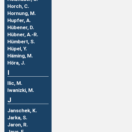
Horch, C.
Hornung, M.
Hupfer, A.
Hübener, D.
Hübner, A.-R.
Hümbert, S.
Hüpel, Y.
Häming, M.
Höra, J.
I
Ilic, M.
Iwanizki, M.
J
Janschek, K.
Jarka, S.
Jaron, R.
Jaus, F.