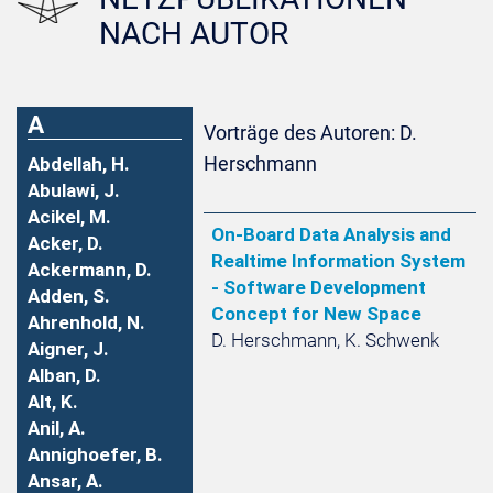
NACH AUTOR
A
Vorträge des Autoren: D.
Herschmann
Abdellah, H.
Abulawi, J.
Acikel, M.
On-Board Data Analysis and
Acker, D.
Realtime Information System
Ackermann, D.
- Software Development
Adden, S.
Concept for New Space
Ahrenhold, N.
D. Herschmann, K. Schwenk
Aigner, J.
Alban, D.
Alt, K.
Anil, A.
Annighoefer, B.
Ansar, A.