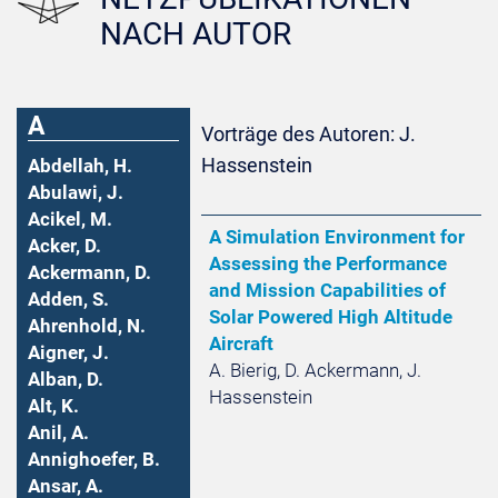
NACH AUTOR
A
Vorträge des Autoren: J.
Hassenstein
Abdellah, H.
Abulawi, J.
Acikel, M.
A Simulation Environment for
Acker, D.
Assessing the Performance
Ackermann, D.
and Mission Capabilities of
Adden, S.
Solar Powered High Altitude
Ahrenhold, N.
Aircraft
Aigner, J.
A. Bierig, D. Ackermann, J.
Alban, D.
Hassenstein
Alt, K.
Anil, A.
Annighoefer, B.
Ansar, A.