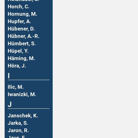
Horch, C.
Hornung, M.
Hupfer, A.
Hübener, D.
Hübner, A.-R.
Hümbert, S.
Hüpel, Y.
Häming, M.
Höra, J.
I
Ilic, M.
Iwanizki, M.
J
Janschek, K.
Jarka, S.
Jaron, R.
Jaus, F.