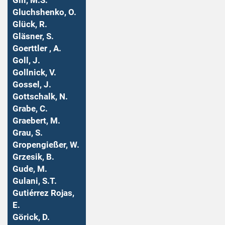
Gill, M.S.
Gluchshenko, O.
Glück, R.
Gläsner, S.
Goerttler , A.
Goll, J.
Gollnick, V.
Gossel, J.
Gottschalk, N.
Grabe, C.
Graebert, M.
Grau, S.
Gropengießer, W.
Grzesik, B.
Gude, M.
Gulani, S.T.
Gutiérrez Rojas,
E.
Görick, D.