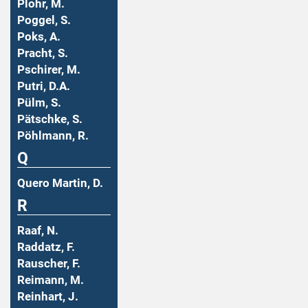
Plohr, M.
Poggel, S.
Poks, A.
Pracht, S.
Pschirer, M.
Putri, D.A.
Pülm, S.
Pätschke, S.
Pöhlmann, R.
Q
Quero Martin, D.
R
Raaf, N.
Raddatz, F.
Rauscher, F.
Reimann, M.
Reinhart, J.