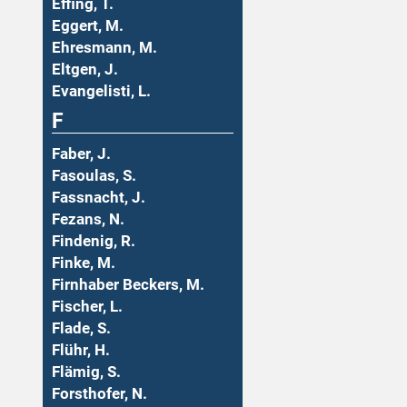
Effing, T.
Eggert, M.
Ehresmann, M.
Eltgen, J.
Evangelisti, L.
F
Faber, J.
Fasoulas, S.
Fassnacht, J.
Fezans, N.
Findenig, R.
Finke, M.
Firnhaber Beckers, M.
Fischer, L.
Flade, S.
Flühr, H.
Flämig, S.
Forsthofer, N.