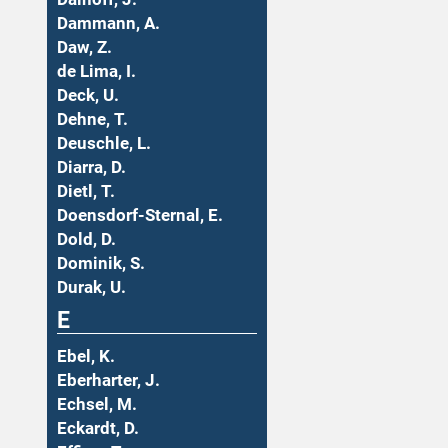
Dammann, A.
Daw, Z.
de Lima, I.
Deck, U.
Dehne, T.
Deuschle, L.
Diarra, D.
Dietl, T.
Doensdorf-Sternal, E.
Dold, D.
Dominik, S.
Durak, U.
E
Ebel, K.
Eberharter, J.
Echsel, M.
Eckardt, D.