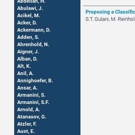
Abdellah, H.
Abulawi, J.
Proposing a Classifi
Acikel, M.
S.T. Gulani, M. Reinhol
Acker, D.
Ackermann, D.
Adden, S.
Ahrenhold, N.
Aigner, J.
Alban, D.
Alt, K.
Anil, A.
Annighoefer, B.
Ansar, A.
Armanini, S.
Armanini, S.F.
Arnold, A.
Atanasov, G.
Atzler, F.
Aust, E.