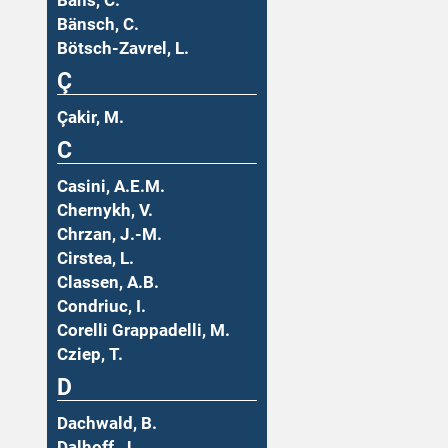
Bäns, C.
Bänsch, C.
Bötsch-Zavrel, L.
Ç
Çakir, M.
C
Casini, A.E.M.
Chernykh, V.
Chrzan, J.-M.
Cirstea, L.
Classen, A.B.
Condriuc, I.
Corelli Grappadelli, M.
Cziep, T.
D
Dachwald, B.
Dalhoff, J.