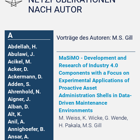
NACH AUTOR
A
Vorträge des Autoren: M.S. Gill
Abdellah, H.
Abulawi, J.
MaSiMO - Development and
Acikel, M.
Research of Industry 4.0
Acker, D.
Components with a Focus on
Ackermann, D.
Experimental Applications of
Adden, S.
Proactive Asset
Ahrenhold, N.
Administration Shells in Data-
Aigner, J.
Driven Maintenance
Alban, D.
Environments
Alt, K.
M. Weiss, K. Wicke, G. Wende,
Anil, A.
H. Pakala, M.S. Gill
Annighoefer, B.
Ansar, A.