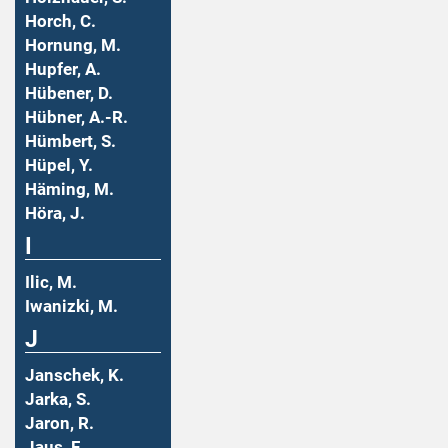
Horch, C.
Hornung, M.
Hupfer, A.
Hübener, D.
Hübner, A.-R.
Hümbert, S.
Hüpel, Y.
Häming, M.
Höra, J.
I
Ilic, M.
Iwanizki, M.
J
Janschek, K.
Jarka, S.
Jaron, R.
Jaus, F.