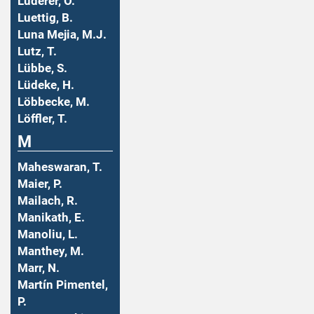
Luderer, O.
Luettig, B.
Luna Mejia, M.J.
Lutz, T.
Lübbe, S.
Lüdeke, H.
Löbbecke, M.
Löffler, T.
M
Maheswaran, T.
Maier, P.
Mailach, R.
Manikath, E.
Manoliu, L.
Manthey, M.
Marr, N.
Martín Pimentel,
P.