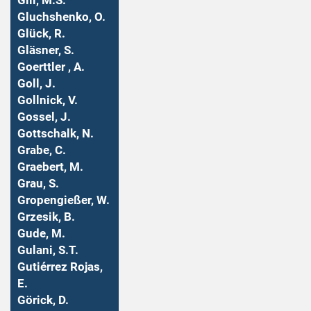
Gill, M.S.
Gluchshenko, O.
Glück, R.
Gläsner, S.
Goerttler , A.
Goll, J.
Gollnick, V.
Gossel, J.
Gottschalk, N.
Grabe, C.
Graebert, M.
Grau, S.
Gropengießer, W.
Grzesik, B.
Gude, M.
Gulani, S.T.
Gutiérrez Rojas,
E.
Görick, D.