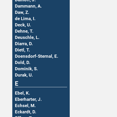
Dammann, A.
Daw, Z.
de Lima, I.
Deck, U.
Dehne, T.
Deuschle, L.
Diarra, D.
Dietl, T.
Doensdorf-Sternal, E.
Dold, D.
Dominik, S.
Durak, U.
E
Ebel, K.
Eberharter, J.
Echsel, M.
Eckardt, D.