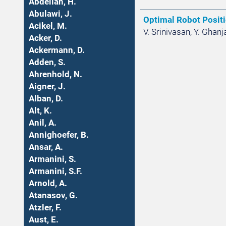
Abdellah, H.
Abulawi, J.
Optimal Robot Positi
Acikel, M.
V. Srinivasan, Y. Ghanj
Acker, D.
Ackermann, D.
Adden, S.
Ahrenhold, N.
Aigner, J.
Alban, D.
Alt, K.
Anil, A.
Annighoefer, B.
Ansar, A.
Armanini, S.
Armanini, S.F.
Arnold, A.
Atanasov, G.
Atzler, F.
Aust, E.