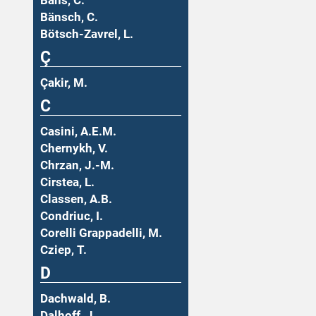
Bäns, C.
Bänsch, C.
Bötsch-Zavrel, L.
Ç
Çakir, M.
C
Casini, A.E.M.
Chernykh, V.
Chrzan, J.-M.
Cirstea, L.
Classen, A.B.
Condriuc, I.
Corelli Grappadelli, M.
Cziep, T.
D
Dachwald, B.
Dalhoff, J.