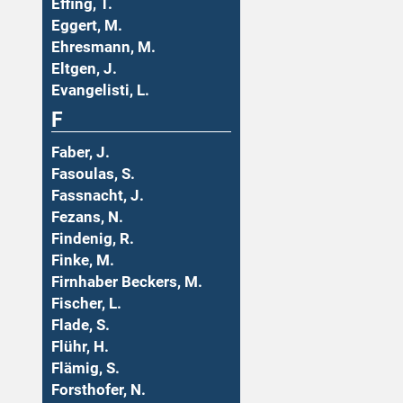
Effing, T.
Eggert, M.
Ehresmann, M.
Eltgen, J.
Evangelisti, L.
F
Faber, J.
Fasoulas, S.
Fassnacht, J.
Fezans, N.
Findenig, R.
Finke, M.
Firnhaber Beckers, M.
Fischer, L.
Flade, S.
Flühr, H.
Flämig, S.
Forsthofer, N.