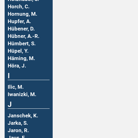
Horch, C.
Hornung, M.
Hupfer, A.
Hübener, D.
Hübner, A.-R.
Hümbert, S.
Hüpel, Y.
Häming, M.
Höra, J.
I
Ilic, M.
Iwanizki, M.
J
Janschek, K.
Jarka, S.
Jaron, R.
Jaus, F.