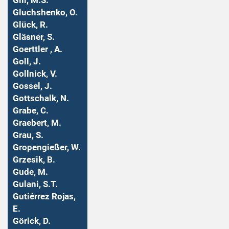
Gill, M.S.
Gluchshenko, O.
Glück, R.
Gläsner, S.
Goerttler , A.
Goll, J.
Gollnick, V.
Gossel, J.
Gottschalk, N.
Grabe, C.
Graebert, M.
Grau, S.
Gropengießer, W.
Grzesik, B.
Gude, M.
Gulani, S.T.
Gutiérrez Rojas,
E.
Görick, D.