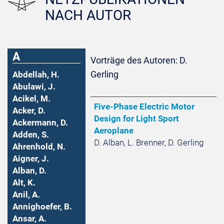
NACH AUTOR
A
Vorträge des Autoren: D.
Gerling
Abdellah, H.
Abulawi, J.
Acikel, M.
Five-Phase Electric Motor
Acker, D.
Design for Light Sport
Ackermann, D.
Aeroplane
Adden, S.
D. Alban, L. Brenner, D. Gerling
Ahrenhold, N.
Aigner, J.
Alban, D.
Alt, K.
Anil, A.
Annighoefer, B.
Ansar, A.