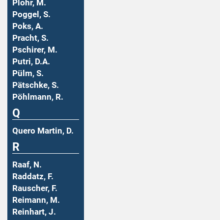
Plohr, M.
Poggel, S.
Poks, A.
Pracht, S.
Pschirer, M.
Putri, D.A.
Pülm, S.
Pätschke, S.
Pöhlmann, R.
Q
Quero Martin, D.
R
Raaf, N.
Raddatz, F.
Rauscher, F.
Reimann, M.
Reinhart, J.