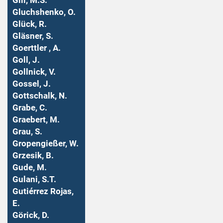
Gill, M.S.
Gluchshenko, O.
Glück, R.
Gläsner, S.
Goerttler , A.
Goll, J.
Gollnick, V.
Gossel, J.
Gottschalk, N.
Grabe, C.
Graebert, M.
Grau, S.
Gropengießer, W.
Grzesik, B.
Gude, M.
Gulani, S.T.
Gutiérrez Rojas,
E.
Görick, D.