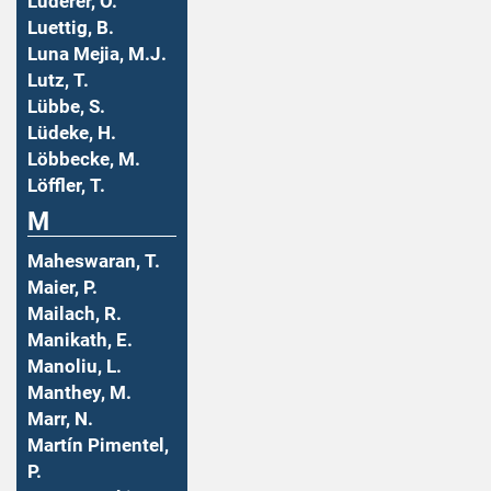
Luderer, O.
Luettig, B.
Luna Mejia, M.J.
Lutz, T.
Lübbe, S.
Lüdeke, H.
Löbbecke, M.
Löffler, T.
M
Maheswaran, T.
Maier, P.
Mailach, R.
Manikath, E.
Manoliu, L.
Manthey, M.
Marr, N.
Martín Pimentel,
P.