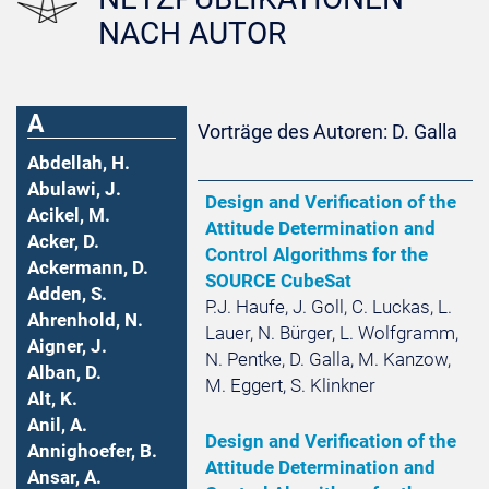
NACH AUTOR
A
Vorträge des Autoren: D. Galla
Abdellah, H.
Abulawi, J.
Design and Verification of the
Acikel, M.
Attitude Determination and
Acker, D.
Control Algorithms for the
Ackermann, D.
SOURCE CubeSat
Adden, S.
P.J. Haufe, J. Goll, C. Luckas, L.
Ahrenhold, N.
Lauer, N. Bürger, L. Wolfgramm,
Aigner, J.
N. Pentke, D. Galla, M. Kanzow,
Alban, D.
M. Eggert, S. Klinkner
Alt, K.
Anil, A.
Design and Verification of the
Annighoefer, B.
Attitude Determination and
Ansar, A.