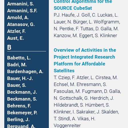
Control Algorithms for the
Armanini, S.
SOURCE CubeSat
Armanini, S.F.
P.J. Haufe, J. Goll, C. Luckas, L.
Arnold, A.
Lauer, N. Bürger, L. Wolfgramm,
Atanasov, G.
N. Pentke, F. Tuttas, D. Galla, M.
Atzler, F.
Kanzow, M. Eggert, S. Klinkner
Aust, E.
B
Overview of Activities in the
Project Integrated Research
Babetto, L.
Platform for Affordable
Badri, M.
Satellites
Bardenhagen, A.
T. Cziep, F. Atzler, L. Cirstea, M.
Bauer, H.-J.
Echsel, M. Ehresmann, S.
Bauer, S.
Fasoulas, M. Fugmann, D. Galla,
Beckmann, J.
N. Gottschalk, G. Herdrich, J.
Beckmann, S.
Hildebrandt, S. Hümbert, S.
Behrens, F.
Klinkner, I. Sakraker, J. Skalden,
Bekemeyer, P.
T. Stindl, A. Vikas, H.
Berling, J.
Voggenreiter
Berquand, A.