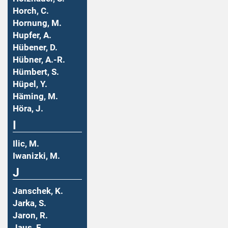
Horch, C.
Hornung, M.
Hupfer, A.
Hübener, D.
Hübner, A.-R.
Hümbert, S.
Hüpel, Y.
Häming, M.
Höra, J.
I
Ilic, M.
Iwanizki, M.
J
Janschek, K.
Jarka, S.
Jaron, R.
Jaus, F.