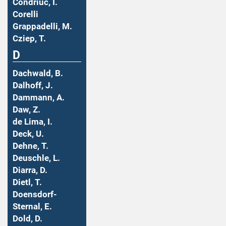
Condriuc, I.
Corelli
Grappadelli, M.
Cziep, T.
D
Dachwald, B.
Dalhoff, J.
Dammann, A.
Daw, Z.
de Lima, I.
Deck, U.
Dehne, T.
Deuschle, L.
Diarra, D.
Dietl, T.
Doensdorf-
Sternal, E.
Dold, D.